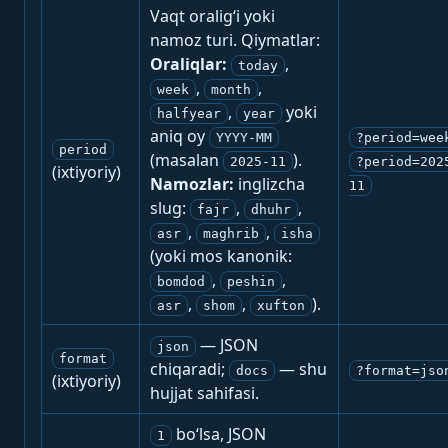
Vaqt oralig‘i yoki
namoz turi. Qiymatlar:
Oraliqlar:
,
today
,
,
week
month
,
yoki
halfyear
year
aniq oy
YYYY-MM
?period=wee
period
(masalan
).
2025-11
?period=202
(ixtiyoriy)
Namozlar:
inglizcha
11
slug:
,
,
fajr
dhuhr
,
,
asr
maghrib
isha
(yoki mos kanonik:
,
,
bomdod
peshin
,
,
).
asr
shom
xufton
— JSON
json
format
chiqaradi;
— shu
docs
?format=jso
(ixtiyoriy)
hujjat sahifasi.
bo‘lsa, JSON
1