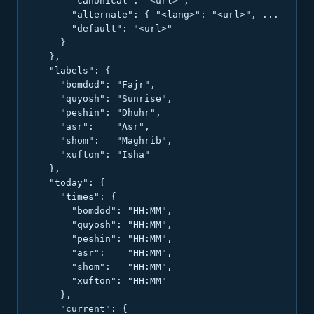
      "canonical": "<url>",

      "alternate": { "<lang>": "<url>", ... },

      "default": "<url>"

    }

  },

  "labels": {

    "bomdod": "Fajr",

    "quyosh": "Sunrise",

    "peshin": "Dhuhr",

    "asr":    "Asr",

    "shom":   "Maghrib",

    "xufton": "Isha"

  },

  "today": {

    "times": {

      "bomdod": "HH:MM",

      "quyosh": "HH:MM",

      "peshin": "HH:MM",

      "asr":    "HH:MM",

      "shom":   "HH:MM",

      "xufton": "HH:MM"

    },

    "current": {
