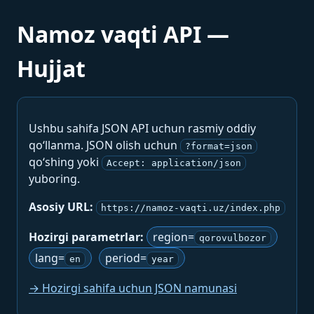
Namoz vaqti API —
Hujjat
Ushbu sahifa JSON API uchun rasmiy oddiy
qo‘llanma. JSON olish uchun
?format=json
qo‘shing yoki
Accept: application/json
yuboring.
Asosiy URL:
https://namoz-vaqti.uz/index.php
Hozirgi parametrlar:
region=
qorovulbozor
lang=
period=
en
year
→ Hozirgi sahifa uchun JSON namunasi