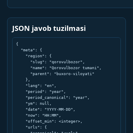
JSON javob tuzilmasi
{

  "meta": {

    "region": {

      "slug": "qorovulbozor",

      "name": "Qorovulbozor tumani",

      "parent": "buxoro-viloyati"

    },

    "lang": "en",

    "period": "year",

    "period_canonical": "year",

    "ym": null,

    "date": "YYYY-MM-DD",

    "now": "HH:MM",

    "offset_min": <integer>,

    "urls": {
