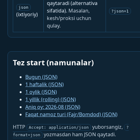
qaytaradi (alternativa
json
sifatida).
Masalan,
?json=1
(ixtiyoriy)
kesh/proksi uchun
qulay.
Tez start (namunalar)
Bugun (JSON)
1 haftalik (JSON)
1 oylik (JSON)
1 yillik (rolling) (JSON)
Aniq oy: 2026-08 (JSON)
Faqat namoz turi (Fajr/Bomdod) (JSON)
HTTP
yuborsangiz,
Accept: application/json
?
yozmasdan ham JSON qaytadi.
format=json