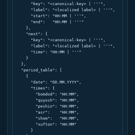
      "key": "<canonical-key> | '''",

      "label": "<localized label> | '''",

      "start": "HH:MM | '''",

      "end":   "HH:MM | '''"

    },

    "next": {

      "key": "<canonical-key> | '''",

      "label": "<localized label> | '''",

      "time": "HH:MM | '''"

    }

  },

  "period_table": [

    {

      "date": "DD.MM.YYYY",

      "times": {

        "bomdod": "HH:MM",

        "quyosh": "HH:MM",

        "peshin": "HH:MM",

        "asr":    "HH:MM",

        "shom":   "HH:MM",

        "xufton": "HH:MM"

      }
