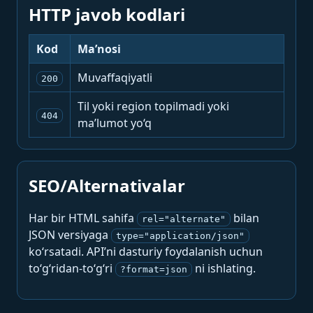
HTTP javob kodlari
Kod
Ma’nosi
Muvaffaqiyatli
200
Til yoki region topilmadi yoki
404
ma’lumot yo‘q
SEO/Alternativalar
Har bir HTML sahifa
bilan
rel="alternate"
JSON versiyaga
type="application/json"
ko‘rsatadi. API’ni dasturiy foydalanish uchun
to‘g‘ridan-to‘g‘ri
ni ishlating.
?format=json