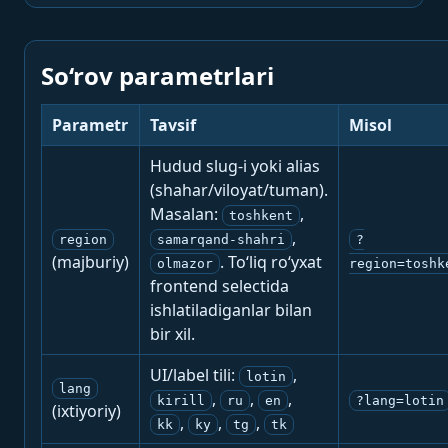
So‘rov parametrlari
Parametr
Tavsif
Misol
Hudud slug-i yoki alias
(shahar/viloyat/tuman).
Masalan:
,
toshkent
,
region
samarqand-shahri
?
(majburiy)
. To‘liq ro‘yxat
olmazor
region=toshk
frontend selectida
ishlatiladiganlar bilan
bir xil.
UI/label tili:
,
lotin
lang
,
,
,
kirill
ru
en
?lang=lotin
(ixtiyoriy)
,
,
,
kk
ky
tg
tk