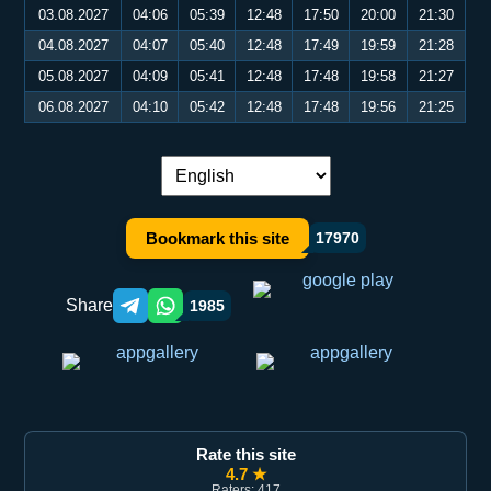
03.08.2027
04:06
05:39
12:48
17:50
20:00
21:30
04.08.2027
04:07
05:40
12:48
17:49
19:59
21:28
05.08.2027
04:09
05:41
12:48
17:48
19:58
21:27
06.08.2027
04:10
05:42
12:48
17:48
19:56
21:25
Language switch:
Bookmark this site
17970
Share
1985
Telegram orqali ulashish
WhatsApp orqali ulashish
Rate this site
4.7 ★
Raters: 417