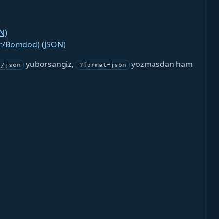
)
N)
jr/Bomdod) (JSON)
yuborsangiz,
yozmasdan ham
n/json
?format=json