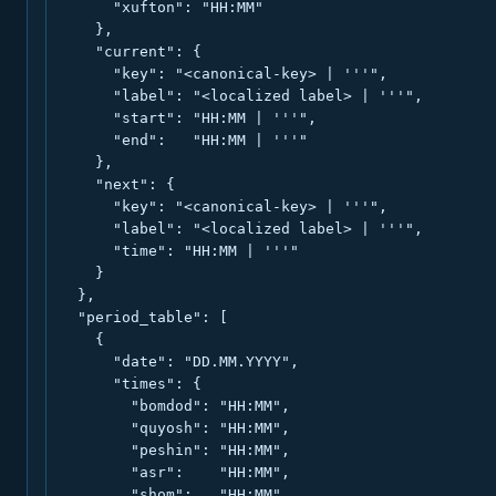
      "xufton": "HH:MM"

    },

    "current": {

      "key": "<canonical-key> | '''",

      "label": "<localized label> | '''",

      "start": "HH:MM | '''",

      "end":   "HH:MM | '''"

    },

    "next": {

      "key": "<canonical-key> | '''",

      "label": "<localized label> | '''",

      "time": "HH:MM | '''"

    }

  },

  "period_table": [

    {

      "date": "DD.MM.YYYY",

      "times": {

        "bomdod": "HH:MM",

        "quyosh": "HH:MM",

        "peshin": "HH:MM",

        "asr":    "HH:MM",

        "shom":   "HH:MM",
