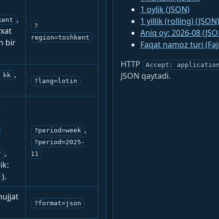
1 oylik (JSON)
,
1 yillik (rolling) (JSON
kent
?
yxat
Aniq oy: 2026-08 (JSO
region=toshkent
n bir
Faqat namoz turi (Fa
HTTP
Accept: applicatio
,
JSON qaytadi.
kk
?lang=lotin
:
,
?period=week
?period=2025-
,
r
11
ik:
).
ujjat
?format=json