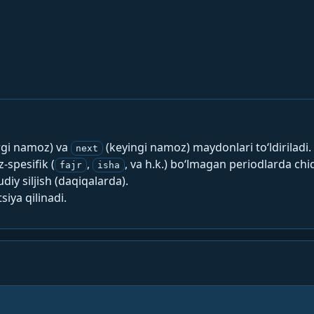
rgi namoz) va
(keyingi namoz) maydonlari to‘ldiriladi.
next
spesifik (
,
, va h.k.) bo‘lmagan periodlarda chi
fajr
isha
y siljish (daqiqalarda).
siya qilinadi.