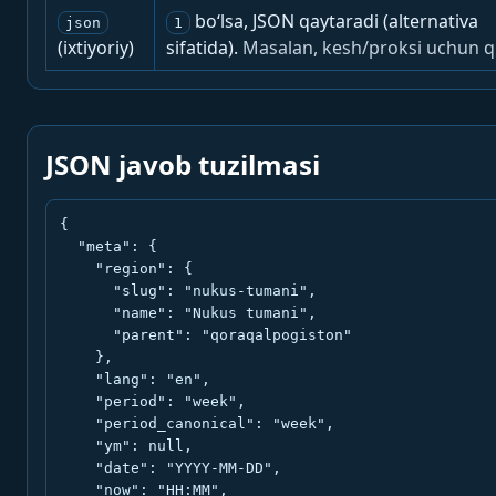
bo‘lsa, JSON qaytaradi (alternativa
json
1
(ixtiyoriy)
sifatida).
Masalan, kesh/proksi uchun q
JSON javob tuzilmasi
{

  "meta": {

    "region": {

      "slug": "nukus-tumani",

      "name": "Nukus tumani",

      "parent": "qoraqalpogiston"

    },

    "lang": "en",

    "period": "week",

    "period_canonical": "week",

    "ym": null,

    "date": "YYYY-MM-DD",

    "now": "HH:MM",
