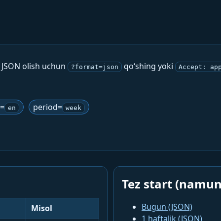
. JSON olish uchun
qo‘shing yoki
?format=json
Accept: ap
g=
period=
en
week
Tez start (namun
Bugun (JSON)
Misol
1 haftalik (JSON)