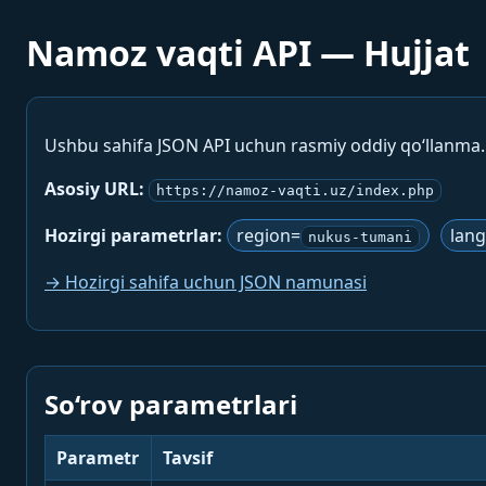
Namoz vaqti API — Hujjat
Ushbu sahifa JSON API uchun rasmiy oddiy qo‘llanma
Asosiy URL:
https://namoz-vaqti.uz/index.php
Hozirgi parametrlar:
region=
lan
nukus-tumani
→ Hozirgi sahifa uchun JSON namunasi
So‘rov parametrlari
Parametr
Tavsif