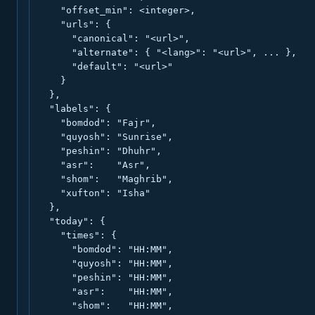
    "offset_min": <integer>,

    "urls": {

      "canonical": "<url>",

      "alternate": { "<lang>": "<url>", ... },

      "default": "<url>"

    }

  },

  "labels": {

    "bomdod": "Fajr",

    "quyosh": "Sunrise",

    "peshin": "Dhuhr",

    "asr":    "Asr",

    "shom":   "Maghrib",

    "xufton": "Isha"

  },

  "today": {

    "times": {

      "bomdod": "HH:MM",

      "quyosh": "HH:MM",

      "peshin": "HH:MM",

      "asr":    "HH:MM",

      "shom":   "HH:MM",
