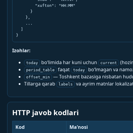
        "xufton": "HH:MM"

      }

    },

    ...

  ]

}
Izohlar:
bo‘limida har kuni uchun
(hozi
today
current
faqat
bo‘lmagan va namoz-
period_table
today
— Toshkent bazasiga nisbatan hududi
offset_min
Tillarga qarab
va ayrim matnlar lokalizat
labels
HTTP javob kodlari
Kod
Ma’nosi