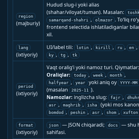
Hudud slug-i yoki alias
(shahar/viloyat/tuman). Masalan:
tosh
region
,
. To‘liq ro‘
samarqand-shahri
olmazor
(majburiy)
frontend selectida ishlatiladiganlar bila
xil.
UI/label tili:
,
,
,
,
lang
lotin
kirill
ru
en
(ixtiyoriy)
,
,
ky
tg
tk
Vaqt oralig‘i yoki namoz turi. Qiymatlar
Oraliqlar:
,
,
,
today
week
month
,
yoki aniq oy
halfyear
year
YYYY-MM
period
(masalan
).
2025-11
(ixtiyoriy)
Namozlar:
inglizcha slug:
,
fajr
dhuh
,
,
(yoki mos kanon
asr
maghrib
isha
,
,
,
,
bomdod
peshin
asr
shom
xufton
— JSON chiqaradi;
— shu h
format
json
docs
(ixtiyoriy)
sahifasi.