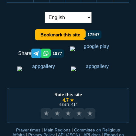
Language switch:
Bookmark this site
17947
Share
1977
Telegram orqali ulashish
WhatsApp orqali ulashish
Rate this site
4.7 ★
Raters: 414
★
★
★
★
★
Prayer times
|
Main Regions
|
Committee on Religious
Affairs
|
Privacy Policy
|
API (JSON)
|
API docs
|
Embed on