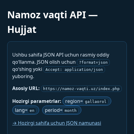
Namoz vaqti API —
Hujjat
Ushbu sahifa JSON API uchun rasmiy oddiy
qo‘llanma. JSON olish uchun
?format=json
qo‘shing yoki
Accept: application/json
yuboring.
Asosiy URL:
https://namoz-vaqti.uz/index.php
Hozirgi parametrlar:
region=
gallaorol
lang=
period=
en
month
→ Hozirgi sahifa uchun JSON namunasi