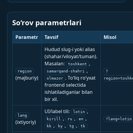
So‘rov parametrlari
Parametr
Tavsif
Misol
Hudud slug-i yoki alias
(shahar/viloyat/tuman).
Masalan:
,
toshkent
,
region
samarqand-shahri
?
(majburiy)
. To‘liq ro‘yxat
olmazor
region=toshk
frontend selectida
ishlatiladiganlar bilan
bir xil.
UI/label tili:
,
lotin
lang
,
,
,
kirill
ru
en
?lang=lotin
(ixtiyoriy)
,
,
,
kk
ky
tg
tk