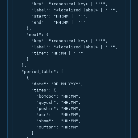
      "key": "<canonical-key> | '''",

      "label": "<localized label> | '''",

      "start": "HH:MM | '''",

      "end":   "HH:MM | '''"

    },

    "next": {

      "key": "<canonical-key> | '''",

      "label": "<localized label> | '''",

      "time": "HH:MM | '''"

    }

  },

  "period_table": [

    {

      "date": "DD.MM.YYYY",

      "times": {

        "bomdod": "HH:MM",

        "quyosh": "HH:MM",

        "peshin": "HH:MM",

        "asr":    "HH:MM",

        "shom":   "HH:MM",

        "xufton": "HH:MM"

      }
