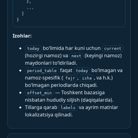
    },

    ...

  ]

}
Izohlar:
bo‘limida har kuni uchun
today
current
(hozirgi namoz) va
(keyingi namoz)
next
maydonlari to‘ldiriladi.
faqat
bo‘lmagan va
period_table
today
namoz-spesifik (
,
, va h.k.)
fajr
isha
bo‘lmagan periodlarda chiqadi.
— Toshkent bazasiga
offset_min
nisbatan hududiy siljish (daqiqalarda).
Tillarga qarab
va ayrim matnlar
labels
lokalizatsiya qilinadi.