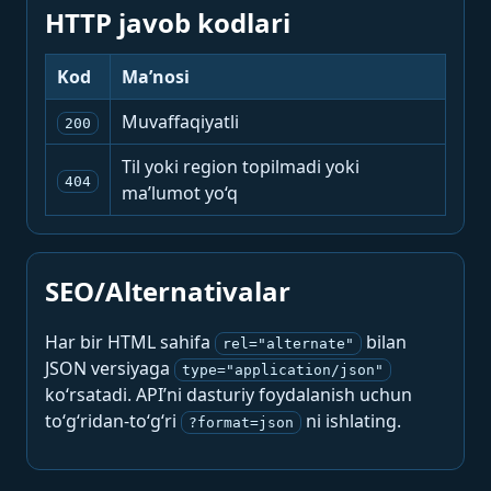
HTTP javob kodlari
Kod
Ma’nosi
Muvaffaqiyatli
200
Til yoki region topilmadi yoki
404
ma’lumot yo‘q
SEO/Alternativalar
Har bir HTML sahifa
bilan
rel="alternate"
JSON versiyaga
type="application/json"
ko‘rsatadi. API’ni dasturiy foydalanish uchun
to‘g‘ridan-to‘g‘ri
ni ishlating.
?format=json