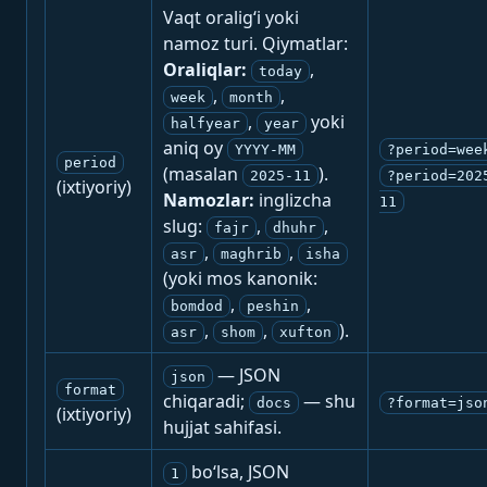
Vaqt oralig‘i yoki
namoz turi. Qiymatlar:
Oraliqlar:
,
today
,
,
week
month
,
yoki
halfyear
year
aniq oy
YYYY-MM
?period=wee
period
(masalan
).
2025-11
?period=202
(ixtiyoriy)
Namozlar:
inglizcha
11
slug:
,
,
fajr
dhuhr
,
,
asr
maghrib
isha
(yoki mos kanonik:
,
,
bomdod
peshin
,
,
).
asr
shom
xufton
— JSON
json
format
chiqaradi;
— shu
docs
?format=jso
(ixtiyoriy)
hujjat sahifasi.
bo‘lsa, JSON
1