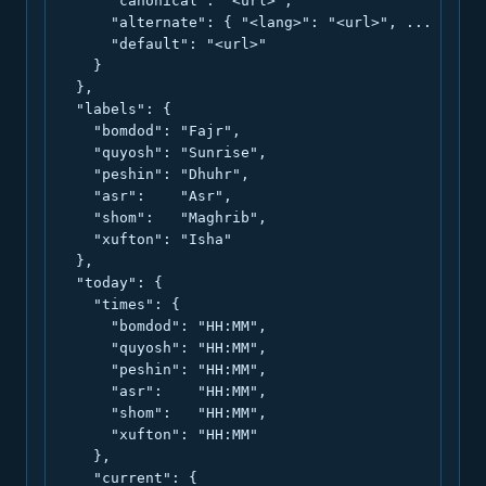
      "canonical": "<url>",

      "alternate": { "<lang>": "<url>", ... },

      "default": "<url>"

    }

  },

  "labels": {

    "bomdod": "Fajr",

    "quyosh": "Sunrise",

    "peshin": "Dhuhr",

    "asr":    "Asr",

    "shom":   "Maghrib",

    "xufton": "Isha"

  },

  "today": {

    "times": {

      "bomdod": "HH:MM",

      "quyosh": "HH:MM",

      "peshin": "HH:MM",

      "asr":    "HH:MM",

      "shom":   "HH:MM",

      "xufton": "HH:MM"

    },

    "current": {
