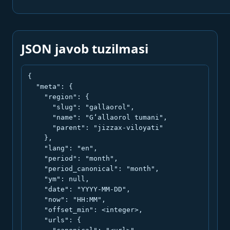
JSON javob tuzilmasi
{

  "meta": {

    "region": {

      "slug": "gallaorol",

      "name": "G‘allaorol tumani",

      "parent": "jizzax-viloyati"

    },

    "lang": "en",

    "period": "month",

    "period_canonical": "month",

    "ym": null,

    "date": "YYYY-MM-DD",

    "now": "HH:MM",

    "offset_min": <integer>,

    "urls": {
