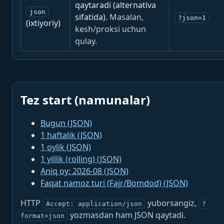
qaytaradi (alternativa
json
sifatida).
Masalan,
?json=1
(ixtiyoriy)
kesh/proksi uchun
qulay.
Tez start (namunalar)
Bugun (JSON)
1 haftalik (JSON)
1 oylik (JSON)
1 yillik (rolling) (JSON)
Aniq oy: 2026-08 (JSON)
Faqat namoz turi (Fajr/Bomdod) (JSON)
HTTP
yuborsangiz,
Accept: application/json
?
yozmasdan ham JSON qaytadi.
format=json