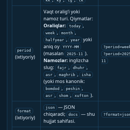
kk
ky
tg
tk
Vaqt oralig‘i yoki
namoz turi. Qiymatlar:
Oraliqlar:
,
today
,
,
week
month
,
yoki
halfyear
year
aniq oy
YYYY-MM
?period=wee
period
(masalan
).
2025-11
?period=202
(ixtiyoriy)
Namozlar:
inglizcha
11
slug:
,
,
fajr
dhuhr
,
,
asr
maghrib
isha
(yoki mos kanonik:
,
,
bomdod
peshin
,
,
).
asr
shom
xufton
— JSON
json
format
chiqaradi;
— shu
docs
?format=jso
(ixtiyoriy)
hujjat sahifasi.