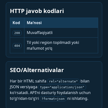
HTTP javob kodlari
Kod
Ma’nosi
Muvaffaqiyatli
200
Til yoki region topilmadi yoki
404
ma’lumot yo‘q
SEO/Alternativalar
Har bir HTML sahifa
bilan
rel="alternate"
JSON versiyaga
type="application/json"
ko‘rsatadi. API’ni dasturiy foydalanish uchun
to‘g‘ridan-to‘g‘ri
ni ishlating.
?format=json