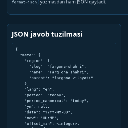
yozmasdan ham JSON qaytadi.
format=json
JSON javob tuzilmasi
{

  "meta": {

    "region": {

      "slug": "fargona-shahri",

      "name": "Farg‘ona shahri",

      "parent": "fargona-viloyati"

    },

    "lang": "en",

    "period": "today",

    "period_canonical": "today",

    "ym": null,

    "date": "YYYY-MM-DD",

    "now": "HH:MM",

    "offset_min": <integer>,
