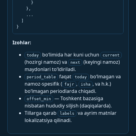
      }

    },

    ...

  ]

}
Izohlar:
bo‘limida har kuni uchun
today
current
(hozirgi namoz) va
(keyingi namoz)
next
maydonlari to‘ldiriladi.
faqat
bo‘lmagan va
period_table
today
namoz-spesifik (
,
, va h.k.)
fajr
isha
bo‘lmagan periodlarda chiqadi.
— Toshkent bazasiga
offset_min
nisbatan hududiy siljish (daqiqalarda).
Tillarga qarab
va ayrim matnlar
labels
lokalizatsiya qilinadi.