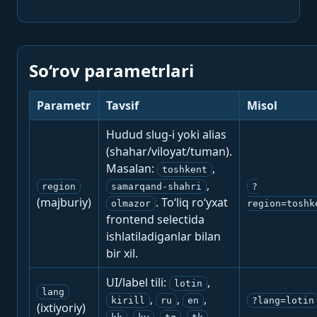
So‘rov parametrlari
Parametr
Tavsif
Misol
Hudud slug-i yoki alias
(shahar/viloyat/tuman).
Masalan:
,
toshkent
,
region
samarqand-shahri
?
(majburiy)
. To‘liq ro‘yxat
olmazor
region=toshk
frontend selectida
ishlatiladiganlar bilan
bir xil.
UI/label tili:
,
lotin
lang
,
,
,
kirill
ru
en
?lang=lotin
(ixtiyoriy)
,
,
,