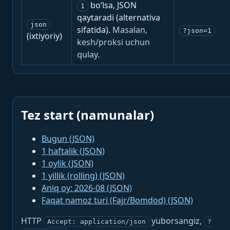
bo‘lsa, JSON
1
qaytaradi (alternativa
json
sifatida).
Masalan,
?json=1
(ixtiyoriy)
kesh/proksi uchun
qulay.
Tez start (namunalar)
Bugun (JSON)
1 haftalik (JSON)
1 oylik (JSON)
1 yillik (rolling) (JSON)
Aniq oy: 2026-08 (JSON)
Faqat namoz turi (Fajr/Bomdod) (JSON)
HTTP
yuborsangiz,
Accept: application/json
?