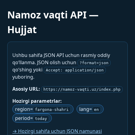
Namoz vaqti API —
Hujjat
Ushbu sahifa JSON API uchun rasmiy oddiy
qo‘llanma. JSON olish uchun
?format=json
qo‘shing yoki
Accept: application/json
yuboring.
Asosiy URL:
https://namoz-vaqti.uz/index.php
Hozirgi parametrlar:
region=
lang=
fargona-shahri
en
period=
today
→ Hozirgi sahifa uchun JSON namunasi