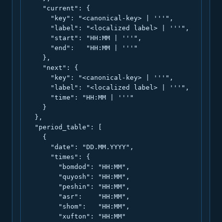
    "current": {

      "key": "<canonical-key> | '''",

      "label": "<localized label> | '''",

      "start": "HH:MM | '''",

      "end":   "HH:MM | '''"

    },

    "next": {

      "key": "<canonical-key> | '''",

      "label": "<localized label> | '''",

      "time": "HH:MM | '''"

    }

  },

  "period_table": [

    {

      "date": "DD.MM.YYYY",

      "times": {

        "bomdod": "HH:MM",

        "quyosh": "HH:MM",

        "peshin": "HH:MM",

        "asr":    "HH:MM",

        "shom":   "HH:MM",

        "xufton": "HH:MM"
