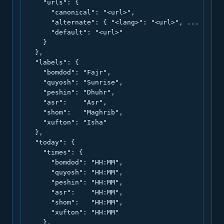
    "urls": {

      "canonical": "<url>",

      "alternate": { "<lang>": "<url>", ... },

      "default": "<url>"

    }

  },

  "labels": {

    "bomdod": "Fajr",

    "quyosh": "Sunrise",

    "peshin": "Dhuhr",

    "asr":    "Asr",

    "shom":   "Maghrib",

    "xufton": "Isha"

  },

  "today": {

    "times": {

      "bomdod": "HH:MM",

      "quyosh": "HH:MM",

      "peshin": "HH:MM",

      "asr":    "HH:MM",

      "shom":   "HH:MM",

      "xufton": "HH:MM"

    },
