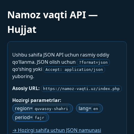
Namoz vaqti API —
Hujjat
Ushbu sahifa JSON API uchun rasmiy oddiy
qo‘llanma. JSON olish uchun
?format=json
qo‘shing yoki
Accept: application/json
yuboring.
Asosiy URL:
https://namoz-vaqti.uz/index.php
Hozirgi parametrlar:
region=
lang=
quvasoy-shahri
en
period=
fajr
→ Hozirgi sahifa uchun JSON namunasi