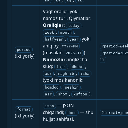
kk
ky
tg
tk
Vaqt oralig‘i yoki
namoz turi. Qiymatlar:
Oraliqlar:
,
today
,
,
week
month
,
yoki
halfyear
year
aniq oy
YYYY-MM
?period=wee
period
(masalan
).
2025-11
?period=202
(ixtiyoriy)
Namozlar:
inglizcha
11
slug:
,
,
fajr
dhuhr
,
,
asr
maghrib
isha
(yoki mos kanonik:
,
,
bomdod
peshin
,
,
).
asr
shom
xufton
— JSON
json
format
chiqaradi;
— shu
docs
?format=jso
(ixtiyoriy)
hujjat sahifasi.