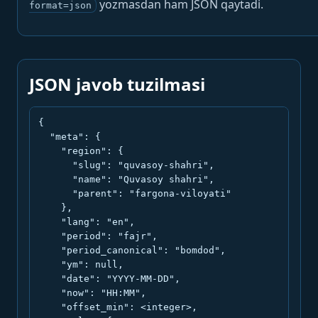
yozmasdan ham JSON qaytadi.
format=json
JSON javob tuzilmasi
{

  "meta": {

    "region": {

      "slug": "quvasoy-shahri",

      "name": "Quvasoy shahri",

      "parent": "fargona-viloyati"

    },

    "lang": "en",

    "period": "fajr",

    "period_canonical": "bomdod",

    "ym": null,

    "date": "YYYY-MM-DD",

    "now": "HH:MM",

    "offset_min": <integer>,
