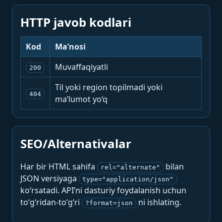
HTTP javob kodlari
Kod
Ma’nosi
Muvaffaqiyatli
200
Til yoki region topilmadi yoki
404
ma’lumot yo‘q
SEO/Alternativalar
Har bir HTML sahifa
bilan
rel="alternate"
JSON versiyaga
type="application/json"
ko‘rsatadi. API’ni dasturiy foydalanish uchun
to‘g‘ridan-to‘g‘ri
ni ishlating.
?format=json