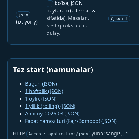
bo‘lsa, JSON
1
qaytaradi (alternativa
json
sifatida).
Masalan,
?json=1
(ixtiyoriy)
kesh/proksi uchun
qulay.
Tez start (namunalar)
Bugun (JSON)
1 haftalik (JSON)
1 oylik (JSON)
1 yillik (rolling) (JSON)
Aniq oy: 2026-08 (JSON)
Faqat namoz turi (Fajr/Bomdod) (JSON)
HTTP
yuborsangiz,
Accept: application/json
?