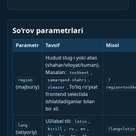
So‘rov parametrlari
Parametr
Tavsif
Misol
Hudud slug-i yoki alias
(shahar/viloyat/tuman).
Masalan:
,
toshkent
,
region
samarqand-shahri
?
(majburiy)
. To‘liq ro‘yxat
olmazor
region=toshk
frontend selectida
ishlatiladiganlar bilan
bir xil.
UI/label tili:
,
lotin
lang
,
,
,
kirill
ru
en
?lang=lotin
(ixtiyoriy)
,
,
,