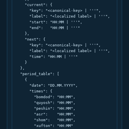
    "current": {

      "key": "<canonical-key> | '''",

      "label": "<localized label> | '''",

      "start": "HH:MM | '''",

      "end":   "HH:MM | '''"

    },

    "next": {

      "key": "<canonical-key> | '''",

      "label": "<localized label> | '''",

      "time": "HH:MM | '''"

    }

  },

  "period_table": [

    {

      "date": "DD.MM.YYYY",

      "times": {

        "bomdod": "HH:MM",

        "quyosh": "HH:MM",

        "peshin": "HH:MM",

        "asr":    "HH:MM",

        "shom":   "HH:MM",

        "xufton": "HH:MM"
