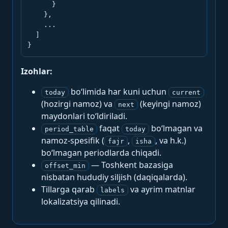
      }

    },

    ...

  ]

}
Izohlar:
bo‘limida har kuni uchun
today
current
(hozirgi namoz) va
(keyingi namoz)
next
maydonlari to‘ldiriladi.
faqat
bo‘lmagan va
period_table
today
namoz-spesifik (
,
, va h.k.)
fajr
isha
bo‘lmagan periodlarda chiqadi.
— Toshkent bazasiga
offset_min
nisbatan hududiy siljish (daqiqalarda).
Tillarga qarab
va ayrim matnlar
labels
lokalizatsiya qilinadi.