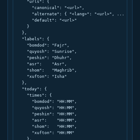
    "urls": {

      "canonical": "<url>",

      "alternate": { "<lang>": "<url>", ... },

      "default": "<url>"

    }

  },

  "labels": {

    "bomdod": "Fajr",

    "quyosh": "Sunrise",

    "peshin": "Dhuhr",

    "asr":    "Asr",

    "shom":   "Maghrib",

    "xufton": "Isha"

  },

  "today": {

    "times": {

      "bomdod": "HH:MM",

      "quyosh": "HH:MM",

      "peshin": "HH:MM",

      "asr":    "HH:MM",

      "shom":   "HH:MM",

      "xufton": "HH:MM"

    },
