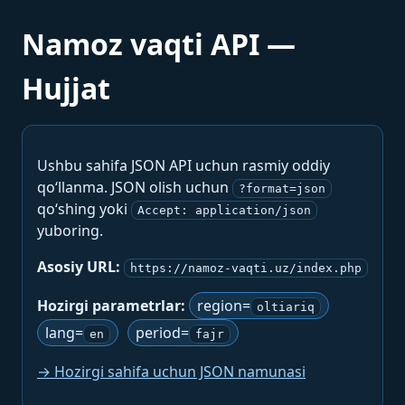
Namoz vaqti API —
Hujjat
Ushbu sahifa JSON API uchun rasmiy oddiy
qo‘llanma. JSON olish uchun
?format=json
qo‘shing yoki
Accept: application/json
yuboring.
Asosiy URL:
https://namoz-vaqti.uz/index.php
Hozirgi parametrlar:
region=
oltiariq
lang=
period=
en
fajr
→ Hozirgi sahifa uchun JSON namunasi