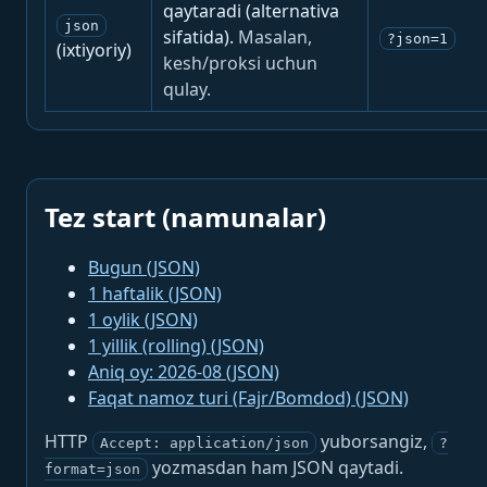
qaytaradi (alternativa
json
sifatida).
Masalan,
?json=1
(ixtiyoriy)
kesh/proksi uchun
qulay.
Tez start (namunalar)
Bugun (JSON)
1 haftalik (JSON)
1 oylik (JSON)
1 yillik (rolling) (JSON)
Aniq oy: 2026-08 (JSON)
Faqat namoz turi (Fajr/Bomdod) (JSON)
HTTP
yuborsangiz,
Accept: application/json
?
yozmasdan ham JSON qaytadi.
format=json