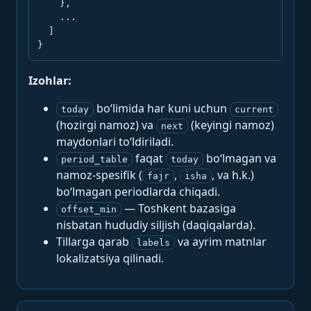
    },

    ...

  ]

}
Izohlar:
bo‘limida har kuni uchun
today
current
(hozirgi namoz) va
(keyingi namoz)
next
maydonlari to‘ldiriladi.
faqat
bo‘lmagan va
period_table
today
namoz-spesifik (
,
, va h.k.)
fajr
isha
bo‘lmagan periodlarda chiqadi.
— Toshkent bazasiga
offset_min
nisbatan hududiy siljish (daqiqalarda).
Tillarga qarab
va ayrim matnlar
labels
lokalizatsiya qilinadi.