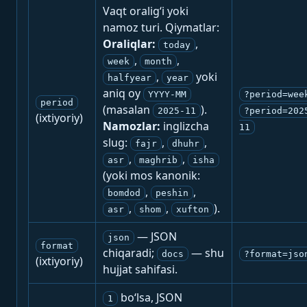
Vaqt oralig‘i yoki
namoz turi. Qiymatlar:
Oraliqlar:
,
today
,
,
week
month
,
yoki
halfyear
year
aniq oy
YYYY-MM
?period=wee
period
(masalan
).
2025-11
?period=202
(ixtiyoriy)
Namozlar:
inglizcha
11
slug:
,
,
fajr
dhuhr
,
,
asr
maghrib
isha
(yoki mos kanonik:
,
,
bomdod
peshin
,
,
).
asr
shom
xufton
— JSON
json
format
chiqaradi;
— shu
docs
?format=jso
(ixtiyoriy)
hujjat sahifasi.
bo‘lsa, JSON
1