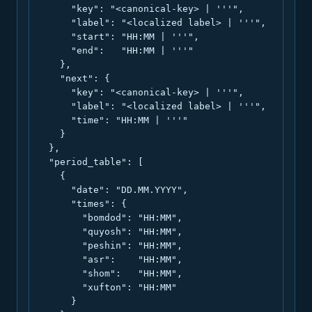
      "key": "<canonical-key> | '''",

      "label": "<localized label> | '''",

      "start": "HH:MM | '''",

      "end":   "HH:MM | '''"

    },

    "next": {

      "key": "<canonical-key> | '''",

      "label": "<localized label> | '''",

      "time": "HH:MM | '''"

    }

  },

  "period_table": [

    {

      "date": "DD.MM.YYYY",

      "times": {

        "bomdod": "HH:MM",

        "quyosh": "HH:MM",

        "peshin": "HH:MM",

        "asr":    "HH:MM",

        "shom":   "HH:MM",

        "xufton": "HH:MM"

      }
