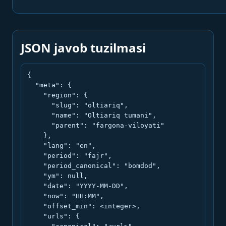
JSON javob tuzilmasi
{

  "meta": {

    "region": {

      "slug": "oltiariq",

      "name": "Oltiariq tumani",

      "parent": "fargona-viloyati"

    },

    "lang": "en",

    "period": "fajr",

    "period_canonical": "bomdod",

    "ym": null,

    "date": "YYYY-MM-DD",

    "now": "HH:MM",

    "offset_min": <integer>,

    "urls": {
