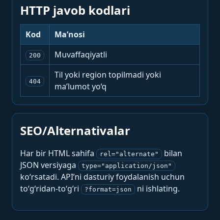
HTTP javob kodlari
Kod
Ma’nosi
Muvaffaqiyatli
200
Til yoki region topilmadi yoki
404
ma’lumot yo‘q
SEO/Alternativalar
Har bir HTML sahifa
bilan
rel="alternate"
JSON versiyaga
type="application/json"
ko‘rsatadi. API’ni dasturiy foydalanish uchun
to‘g‘ridan-to‘g‘ri
ni ishlating.
?format=json