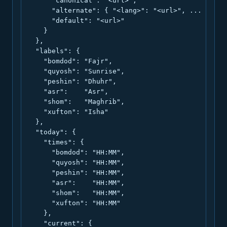
      "canonical": "<url>",

      "alternate": { "<lang>": "<url>", ... },

      "default": "<url>"

    }

  },

  "labels": {

    "bomdod": "Fajr",

    "quyosh": "Sunrise",

    "peshin": "Dhuhr",

    "asr":    "Asr",

    "shom":   "Maghrib",

    "xufton": "Isha"

  },

  "today": {

    "times": {

      "bomdod": "HH:MM",

      "quyosh": "HH:MM",

      "peshin": "HH:MM",

      "asr":    "HH:MM",

      "shom":   "HH:MM",

      "xufton": "HH:MM"

    },

    "current": {
