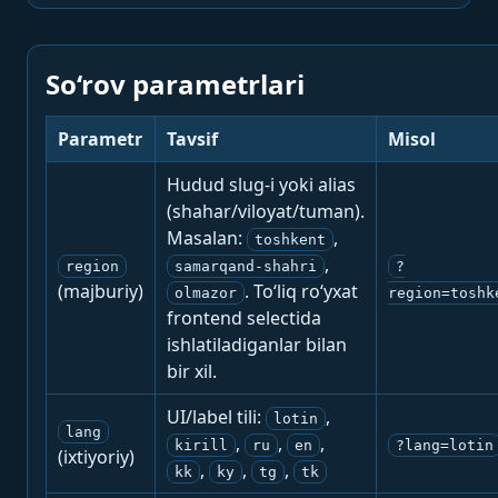
So‘rov parametrlari
Parametr
Tavsif
Misol
Hudud slug-i yoki alias
(shahar/viloyat/tuman).
Masalan:
,
toshkent
,
region
samarqand-shahri
?
(majburiy)
. To‘liq ro‘yxat
olmazor
region=toshk
frontend selectida
ishlatiladiganlar bilan
bir xil.
UI/label tili:
,
lotin
lang
,
,
,
kirill
ru
en
?lang=lotin
(ixtiyoriy)
,
,
,
kk
ky
tg
tk