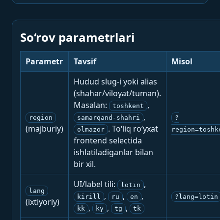
So‘rov parametrlari
Parametr
Tavsif
Misol
Hudud slug-i yoki alias
(shahar/viloyat/tuman).
Masalan:
,
toshkent
,
region
samarqand-shahri
?
(majburiy)
. To‘liq ro‘yxat
olmazor
region=toshk
frontend selectida
ishlatiladiganlar bilan
bir xil.
UI/label tili:
,
lotin
lang
,
,
,
kirill
ru
en
?lang=lotin
(ixtiyoriy)
,
,
,
kk
ky
tg
tk