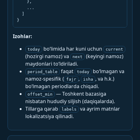
    },

    ...

  ]

}
Izohlar:
bo‘limida har kuni uchun
today
current
(hozirgi namoz) va
(keyingi namoz)
next
maydonlari to‘ldiriladi.
faqat
bo‘lmagan va
period_table
today
namoz-spesifik (
,
, va h.k.)
fajr
isha
bo‘lmagan periodlarda chiqadi.
— Toshkent bazasiga
offset_min
nisbatan hududiy siljish (daqiqalarda).
Tillarga qarab
va ayrim matnlar
labels
lokalizatsiya qilinadi.