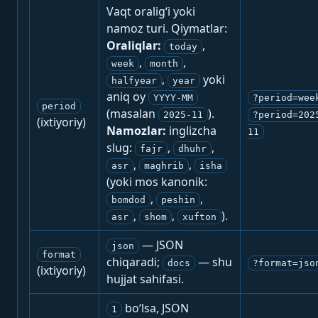
Vaqt oralig‘i yoki
namoz turi. Qiymatlar:
Oraliqlar:
,
today
,
,
week
month
,
yoki
halfyear
year
aniq oy
YYYY-MM
?period=wee
period
(masalan
).
2025-11
?period=202
(ixtiyoriy)
Namozlar:
inglizcha
11
slug:
,
,
fajr
dhuhr
,
,
asr
maghrib
isha
(yoki mos kanonik:
,
,
bomdod
peshin
,
,
).
asr
shom
xufton
— JSON
json
format
chiqaradi;
— shu
docs
?format=jso
(ixtiyoriy)
hujjat sahifasi.
bo‘lsa, JSON
1