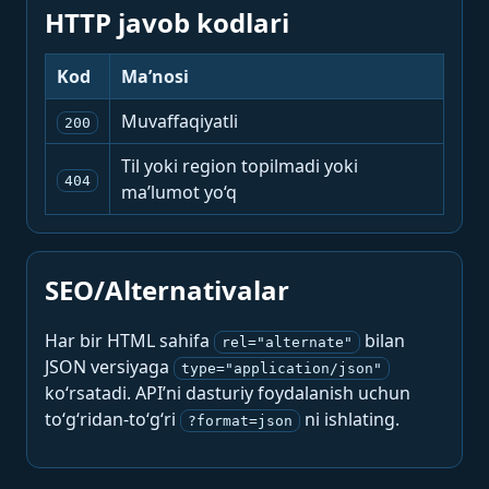
HTTP javob kodlari
Kod
Ma’nosi
Muvaffaqiyatli
200
Til yoki region topilmadi yoki
404
ma’lumot yo‘q
SEO/Alternativalar
Har bir HTML sahifa
bilan
rel="alternate"
JSON versiyaga
type="application/json"
ko‘rsatadi. API’ni dasturiy foydalanish uchun
to‘g‘ridan-to‘g‘ri
ni ishlating.
?format=json