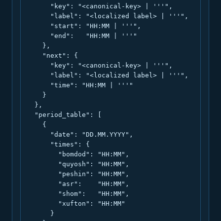
      "key": "<canonical-key> | '''",

      "label": "<localized label> | '''",

      "start": "HH:MM | '''",

      "end":   "HH:MM | '''"

    },

    "next": {

      "key": "<canonical-key> | '''",

      "label": "<localized label> | '''",

      "time": "HH:MM | '''"

    }

  },

  "period_table": [

    {

      "date": "DD.MM.YYYY",

      "times": {

        "bomdod": "HH:MM",

        "quyosh": "HH:MM",

        "peshin": "HH:MM",

        "asr":    "HH:MM",

        "shom":   "HH:MM",

        "xufton": "HH:MM"

      }
