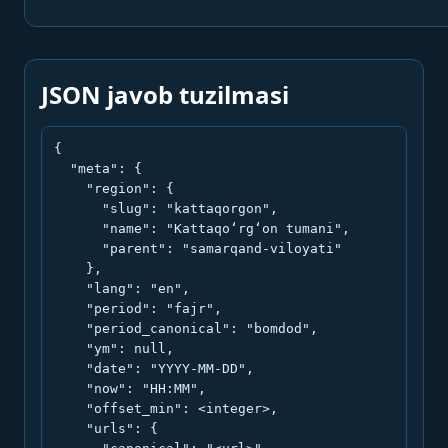
JSON javob tuzilmasi
{

  "meta": {

    "region": {

      "slug": "kattaqorgon",

      "name": "Kattaqo‘rg‘on tumani",

      "parent": "samarqand-viloyati"

    },

    "lang": "en",

    "period": "fajr",

    "period_canonical": "bomdod",

    "ym": null,

    "date": "YYYY-MM-DD",

    "now": "HH:MM",

    "offset_min": <integer>,

    "urls": {
