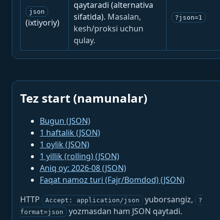
qaytaradi (alternativa
json
sifatida).
Masalan,
?json=1
(ixtiyoriy)
kesh/proksi uchun
qulay.
Tez start (namunalar)
Bugun (JSON)
1 haftalik (JSON)
1 oylik (JSON)
1 yillik (rolling) (JSON)
Aniq oy: 2026-08 (JSON)
Faqat namoz turi (Fajr/Bomdod) (JSON)
HTTP
yuborsangiz,
Accept: application/json
?
yozmasdan ham JSON qaytadi.
format=json