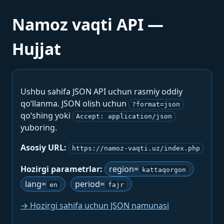
Namoz vaqti API —
Hujjat
Ushbu sahifa JSON API uchun rasmiy oddiy
qo‘llanma. JSON olish uchun
?format=json
qo‘shing yoki
Accept: application/json
yuboring.
Asosiy URL:
https://namoz-vaqti.uz/index.php
Hozirgi parametrlar:
region=
kattaqorgon
lang=
period=
en
fajr
→ Hozirgi sahifa uchun JSON namunasi