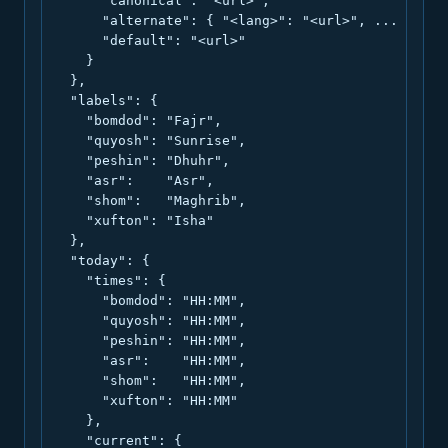
      "canonical": "<url>",

      "alternate": { "<lang>": "<url>", ... },

      "default": "<url>"

    }

  },

  "labels": {

    "bomdod": "Fajr",

    "quyosh": "Sunrise",

    "peshin": "Dhuhr",

    "asr":    "Asr",

    "shom":   "Maghrib",

    "xufton": "Isha"

  },

  "today": {

    "times": {

      "bomdod": "HH:MM",

      "quyosh": "HH:MM",

      "peshin": "HH:MM",

      "asr":    "HH:MM",

      "shom":   "HH:MM",

      "xufton": "HH:MM"

    },

    "current": {
