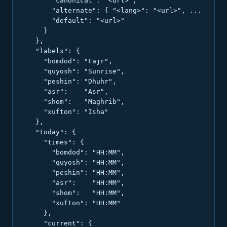
      "canonical": "<url>",

      "alternate": { "<lang>": "<url>", ... },

      "default": "<url>"

    }

  },

  "labels": {

    "bomdod": "Fajr",

    "quyosh": "Sunrise",

    "peshin": "Dhuhr",

    "asr":    "Asr",

    "shom":   "Maghrib",

    "xufton": "Isha"

  },

  "today": {

    "times": {

      "bomdod": "HH:MM",

      "quyosh": "HH:MM",

      "peshin": "HH:MM",

      "asr":    "HH:MM",

      "shom":   "HH:MM",

      "xufton": "HH:MM"

    },

    "current": {
