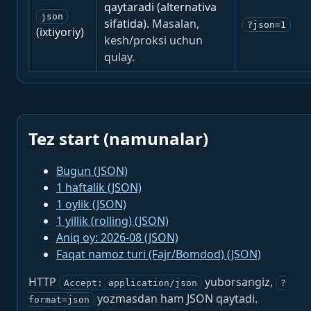
qaytaradi (alternativa
json
sifatida).
Masalan,
?json=1
(ixtiyoriy)
kesh/proksi uchun
qulay.
Tez start (namunalar)
Bugun (JSON)
1 haftalik (JSON)
1 oylik (JSON)
1 yillik (rolling) (JSON)
Aniq oy: 2026-08 (JSON)
Faqat namoz turi (Fajr/Bomdod) (JSON)
HTTP
yuborsangiz,
Accept: application/json
?
yozmasdan ham JSON qaytadi.
format=json