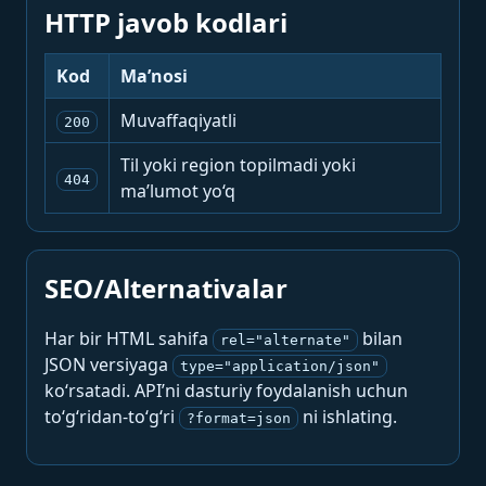
HTTP javob kodlari
Kod
Ma’nosi
Muvaffaqiyatli
200
Til yoki region topilmadi yoki
404
ma’lumot yo‘q
SEO/Alternativalar
Har bir HTML sahifa
bilan
rel="alternate"
JSON versiyaga
type="application/json"
ko‘rsatadi. API’ni dasturiy foydalanish uchun
to‘g‘ridan-to‘g‘ri
ni ishlating.
?format=json