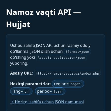
Namoz vaqti API —
Hujjat
Ushbu sahifa JSON API uchun rasmiy oddiy
qo‘llanma. JSON olish uchun
?format=json
qo‘shing yoki
Accept: application/json
yuboring.
Asosiy URL:
https://namoz-vaqti.uz/index.php
Hozirgi parametrlar:
region=
bogot
lang=
period=
en
fajr
→ Hozirgi sahifa uchun JSON namunasi