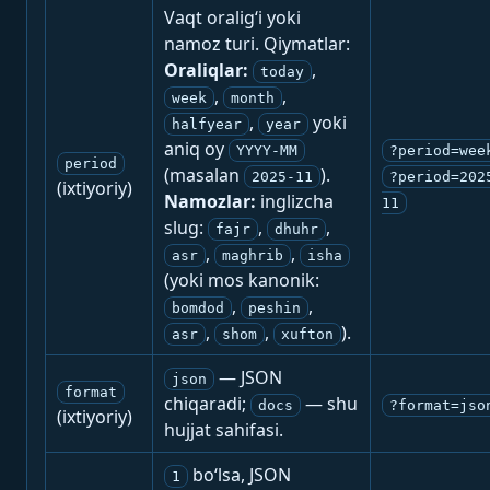
Vaqt oralig‘i yoki
namoz turi. Qiymatlar:
Oraliqlar:
,
today
,
,
week
month
,
yoki
halfyear
year
aniq oy
YYYY-MM
?period=wee
period
(masalan
).
2025-11
?period=202
(ixtiyoriy)
Namozlar:
inglizcha
11
slug:
,
,
fajr
dhuhr
,
,
asr
maghrib
isha
(yoki mos kanonik:
,
,
bomdod
peshin
,
,
).
asr
shom
xufton
— JSON
json
format
chiqaradi;
— shu
docs
?format=jso
(ixtiyoriy)
hujjat sahifasi.
bo‘lsa, JSON
1