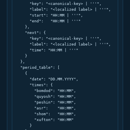
      "key": "<canonical-key> | '''",

      "label": "<localized label> | '''",

      "start": "HH:MM | '''",

      "end":   "HH:MM | '''"

    },

    "next": {

      "key": "<canonical-key> | '''",

      "label": "<localized label> | '''",

      "time": "HH:MM | '''"

    }

  },

  "period_table": [

    {

      "date": "DD.MM.YYYY",

      "times": {

        "bomdod": "HH:MM",

        "quyosh": "HH:MM",

        "peshin": "HH:MM",

        "asr":    "HH:MM",

        "shom":   "HH:MM",

        "xufton": "HH:MM"

      }
