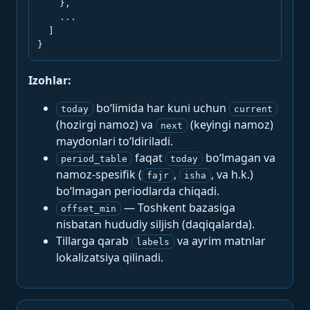
    },

    ...

  ]

}
Izohlar:
bo‘limida har kuni uchun
today
current
(hozirgi namoz) va
(keyingi namoz)
next
maydonlari to‘ldiriladi.
faqat
bo‘lmagan va
period_table
today
namoz-spesifik (
,
, va h.k.)
fajr
isha
bo‘lmagan periodlarda chiqadi.
— Toshkent bazasiga
offset_min
nisbatan hududiy siljish (daqiqalarda).
Tillarga qarab
va ayrim matnlar
labels
lokalizatsiya qilinadi.