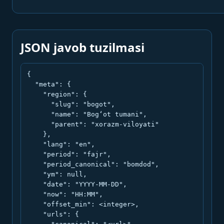
JSON javob tuzilmasi
{

  "meta": {

    "region": {

      "slug": "bogot",

      "name": "Bog‘ot tumani",

      "parent": "xorazm-viloyati"

    },

    "lang": "en",

    "period": "fajr",

    "period_canonical": "bomdod",

    "ym": null,

    "date": "YYYY-MM-DD",

    "now": "HH:MM",

    "offset_min": <integer>,

    "urls": {
