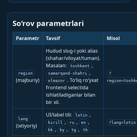
So‘rov parametrlari
Parametr
Tavsif
Misol
Hudud slug-i yoki alias
(shahar/viloyat/tuman).
Masalan:
,
toshkent
,
region
samarqand-shahri
?
(majburiy)
. To‘liq ro‘yxat
olmazor
region=toshk
frontend selectida
ishlatiladiganlar bilan
bir xil.
UI/label tili:
,
lotin
lang
,
,
,
kirill
ru
en
?lang=lotin
(ixtiyoriy)
,
,
,
kk
ky
tg
tk