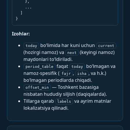
    },

    ...

  ]

}
Izohlar:
bo‘limida har kuni uchun
today
current
(hozirgi namoz) va
(keyingi namoz)
next
maydonlari to‘ldiriladi.
faqat
bo‘lmagan va
period_table
today
namoz-spesifik (
,
, va h.k.)
fajr
isha
bo‘lmagan periodlarda chiqadi.
— Toshkent bazasiga
offset_min
nisbatan hududiy siljish (daqiqalarda).
Tillarga qarab
va ayrim matnlar
labels
lokalizatsiya qilinadi.