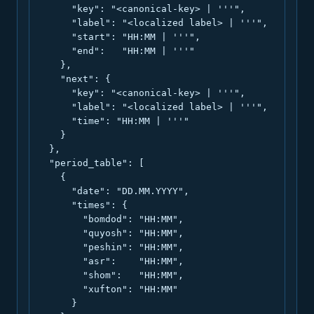
      "key": "<canonical-key> | '''",

      "label": "<localized label> | '''",

      "start": "HH:MM | '''",

      "end":   "HH:MM | '''"

    },

    "next": {

      "key": "<canonical-key> | '''",

      "label": "<localized label> | '''",

      "time": "HH:MM | '''"

    }

  },

  "period_table": [

    {

      "date": "DD.MM.YYYY",

      "times": {

        "bomdod": "HH:MM",

        "quyosh": "HH:MM",

        "peshin": "HH:MM",

        "asr":    "HH:MM",

        "shom":   "HH:MM",

        "xufton": "HH:MM"

      }
