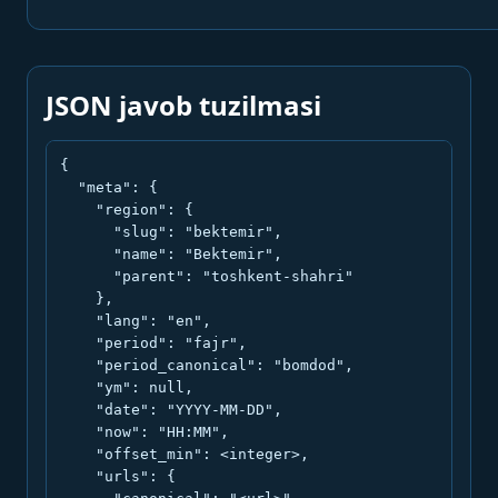
JSON javob tuzilmasi
{

  "meta": {

    "region": {

      "slug": "bektemir",

      "name": "Bektemir",

      "parent": "toshkent-shahri"

    },

    "lang": "en",

    "period": "fajr",

    "period_canonical": "bomdod",

    "ym": null,

    "date": "YYYY-MM-DD",

    "now": "HH:MM",

    "offset_min": <integer>,

    "urls": {
