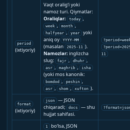
Vaqt oralig‘i yoki
namoz turi. Qiymatlar:
Oraliqlar:
,
today
,
,
week
month
,
yoki
halfyear
year
aniq oy
YYYY-MM
?period=wee
period
(masalan
).
2025-11
?period=202
(ixtiyoriy)
Namozlar:
inglizcha
11
slug:
,
,
fajr
dhuhr
,
,
asr
maghrib
isha
(yoki mos kanonik:
,
,
bomdod
peshin
,
,
).
asr
shom
xufton
— JSON
json
format
chiqaradi;
— shu
docs
?format=jso
(ixtiyoriy)
hujjat sahifasi.
bo‘lsa, JSON
1