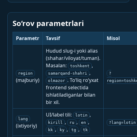
So‘rov parametrlari
Parametr
Tavsif
Misol
Hudud slug-i yoki alias
(shahar/viloyat/tuman).
Masalan:
,
toshkent
,
region
samarqand-shahri
?
(majburiy)
. To‘liq ro‘yxat
olmazor
region=toshk
frontend selectida
ishlatiladiganlar bilan
bir xil.
UI/label tili:
,
lotin
lang
,
,
,
kirill
ru
en
?lang=lotin
(ixtiyoriy)
,
,
,
kk
ky
tg
tk