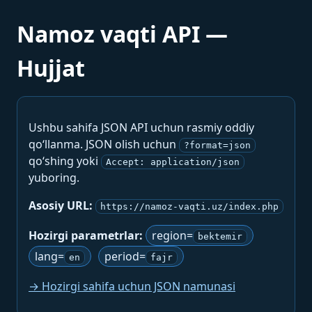
Namoz vaqti API —
Hujjat
Ushbu sahifa JSON API uchun rasmiy oddiy
qo‘llanma. JSON olish uchun
?format=json
qo‘shing yoki
Accept: application/json
yuboring.
Asosiy URL:
https://namoz-vaqti.uz/index.php
Hozirgi parametrlar:
region=
bektemir
lang=
period=
en
fajr
→ Hozirgi sahifa uchun JSON namunasi