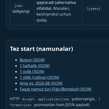
qaytaradi (alternativa
json
sifatida).
Masalan,
?json=1
(ixtiyoriy)
kesh/proksi uchun
qulay.
Tez start (namunalar)
Bugun (JSON)
1 haftalik (JSON)
1 oylik (JSON)
1 yillik (rolling) (JSON)
Aniq oy: 2026-08 (JSON)
Faqat namoz turi (Fajr/Bomdod) (JSON)
HTTP
yuborsangiz,
Accept: application/json
?
yozmasdan ham JSON qaytadi.
format=json