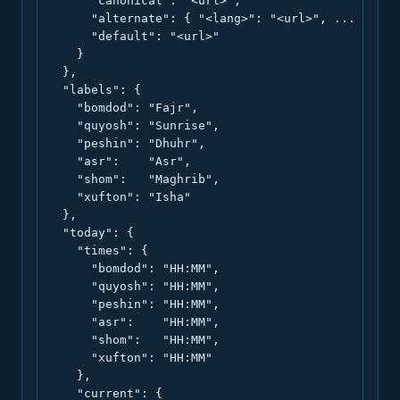
      "canonical": "<url>",

      "alternate": { "<lang>": "<url>", ... },

      "default": "<url>"

    }

  },

  "labels": {

    "bomdod": "Fajr",

    "quyosh": "Sunrise",

    "peshin": "Dhuhr",

    "asr":    "Asr",

    "shom":   "Maghrib",

    "xufton": "Isha"

  },

  "today": {

    "times": {

      "bomdod": "HH:MM",

      "quyosh": "HH:MM",

      "peshin": "HH:MM",

      "asr":    "HH:MM",

      "shom":   "HH:MM",

      "xufton": "HH:MM"

    },

    "current": {
