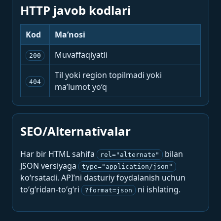
HTTP javob kodlari
Kod
Ma’nosi
Muvaffaqiyatli
200
Til yoki region topilmadi yoki
404
ma’lumot yo‘q
SEO/Alternativalar
Har bir HTML sahifa
bilan
rel="alternate"
JSON versiyaga
type="application/json"
ko‘rsatadi. API’ni dasturiy foydalanish uchun
to‘g‘ridan-to‘g‘ri
ni ishlating.
?format=json