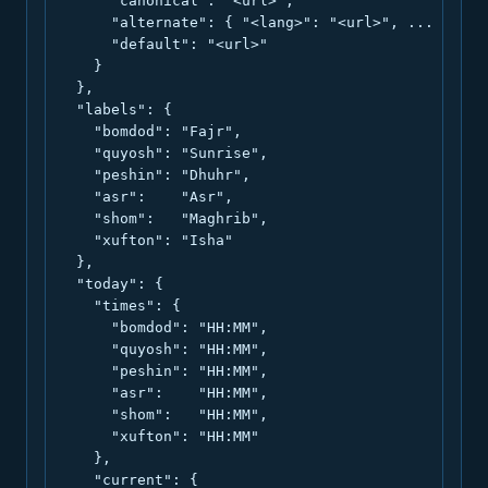
      "canonical": "<url>",

      "alternate": { "<lang>": "<url>", ... },

      "default": "<url>"

    }

  },

  "labels": {

    "bomdod": "Fajr",

    "quyosh": "Sunrise",

    "peshin": "Dhuhr",

    "asr":    "Asr",

    "shom":   "Maghrib",

    "xufton": "Isha"

  },

  "today": {

    "times": {

      "bomdod": "HH:MM",

      "quyosh": "HH:MM",

      "peshin": "HH:MM",

      "asr":    "HH:MM",

      "shom":   "HH:MM",

      "xufton": "HH:MM"

    },

    "current": {
