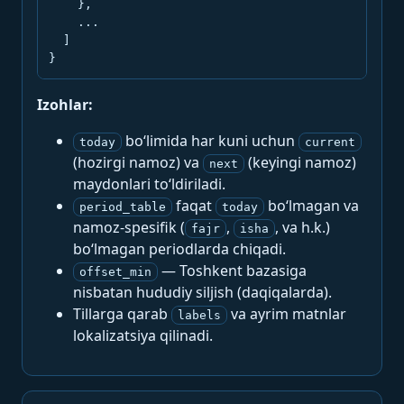
    },

    ...

  ]

}
Izohlar:
bo‘limida har kuni uchun
today
current
(hozirgi namoz) va
(keyingi namoz)
next
maydonlari to‘ldiriladi.
faqat
bo‘lmagan va
period_table
today
namoz-spesifik (
,
, va h.k.)
fajr
isha
bo‘lmagan periodlarda chiqadi.
— Toshkent bazasiga
offset_min
nisbatan hududiy siljish (daqiqalarda).
Tillarga qarab
va ayrim matnlar
labels
lokalizatsiya qilinadi.