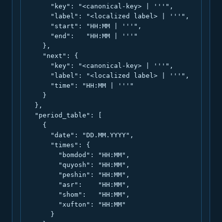
      "key": "<canonical-key> | '''",

      "label": "<localized label> | '''",

      "start": "HH:MM | '''",

      "end":   "HH:MM | '''"

    },

    "next": {

      "key": "<canonical-key> | '''",

      "label": "<localized label> | '''",

      "time": "HH:MM | '''"

    }

  },

  "period_table": [

    {

      "date": "DD.MM.YYYY",

      "times": {

        "bomdod": "HH:MM",

        "quyosh": "HH:MM",

        "peshin": "HH:MM",

        "asr":    "HH:MM",

        "shom":   "HH:MM",

        "xufton": "HH:MM"

      }
