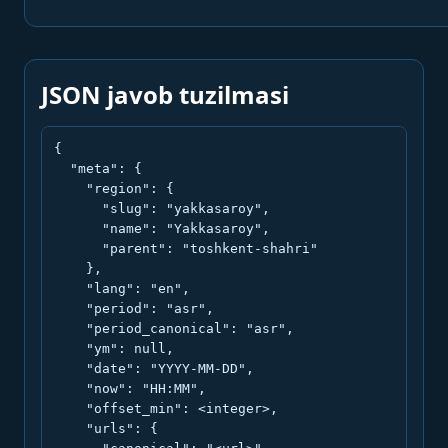
JSON javob tuzilmasi
{

  "meta": {

    "region": {

      "slug": "yakkasaroy",

      "name": "Yakkasaroy",

      "parent": "toshkent-shahri"

    },

    "lang": "en",

    "period": "asr",

    "period_canonical": "asr",

    "ym": null,

    "date": "YYYY-MM-DD",

    "now": "HH:MM",

    "offset_min": <integer>,

    "urls": {
