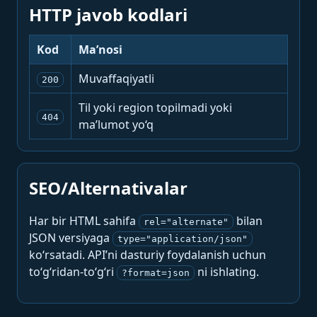
HTTP javob kodlari
Kod
Ma’nosi
Muvaffaqiyatli
200
Til yoki region topilmadi yoki
404
ma’lumot yo‘q
SEO/Alternativalar
Har bir HTML sahifa
bilan
rel="alternate"
JSON versiyaga
type="application/json"
ko‘rsatadi. API’ni dasturiy foydalanish uchun
to‘g‘ridan-to‘g‘ri
ni ishlating.
?format=json