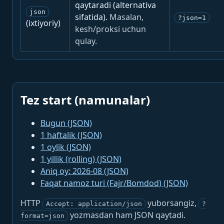
qaytaradi (alternativa
json
sifatida).
Masalan,
?json=1
(ixtiyoriy)
kesh/proksi uchun
qulay.
Tez start (namunalar)
Bugun (JSON)
1 haftalik (JSON)
1 oylik (JSON)
1 yillik (rolling) (JSON)
Aniq oy: 2026-08 (JSON)
Faqat namoz turi (Fajr/Bomdod) (JSON)
HTTP
yuborsangiz,
Accept: application/json
?
yozmasdan ham JSON qaytadi.
format=json