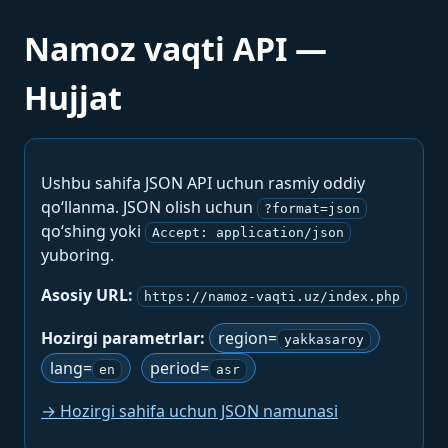
Namoz vaqti API —
Hujjat
Ushbu sahifa JSON API uchun rasmiy oddiy
qo‘llanma. JSON olish uchun
?format=json
qo‘shing yoki
Accept: application/json
yuboring.
Asosiy URL:
https://namoz-vaqti.uz/index.php
Hozirgi parametrlar:
region=
yakkasaroy
lang=
period=
en
asr
→ Hozirgi sahifa uchun JSON namunasi