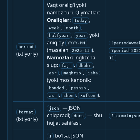
Vaqt oralig‘i yoki
namoz turi. Qiymatlar:
Oraliqlar:
,
today
,
,
week
month
,
yoki
halfyear
year
aniq oy
YYYY-MM
?period=wee
period
(masalan
).
2025-11
?period=202
(ixtiyoriy)
Namozlar:
inglizcha
11
slug:
,
,
fajr
dhuhr
,
,
asr
maghrib
isha
(yoki mos kanonik:
,
,
bomdod
peshin
,
,
).
asr
shom
xufton
— JSON
json
format
chiqaradi;
— shu
docs
?format=jso
(ixtiyoriy)
hujjat sahifasi.
bo‘lsa, JSON
1