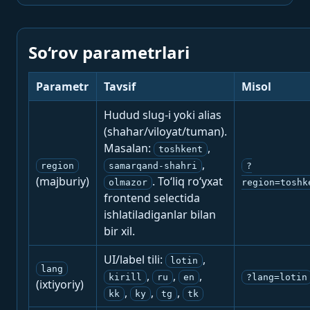
So‘rov parametrlari
Parametr
Tavsif
Misol
Hudud slug-i yoki alias
(shahar/viloyat/tuman).
Masalan:
,
toshkent
,
region
samarqand-shahri
?
(majburiy)
. To‘liq ro‘yxat
olmazor
region=toshk
frontend selectida
ishlatiladiganlar bilan
bir xil.
UI/label tili:
,
lotin
lang
,
,
,
kirill
ru
en
?lang=lotin
(ixtiyoriy)
,
,
,
kk
ky
tg
tk