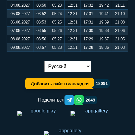
04.08.2027
03:50
05:23
12:31
17:32
19:42
21:11
05.08.2027
03:52
05:24
12:31
17:31
19:41
21:10
06.08.2027
03:53
05:25
12:31
17:31
19:39
21:08
07.08.2027
03:55
05:26
12:31
17:30
19:38
21:06
08.08.2027
03:56
05:27
12:31
17:29
19:37
21:05
09.08.2027
03:57
05:28
12:31
17:28
19:36
21:03
Переключение языка:
Добавить сайт в закладки
18091
Поделиться
2049
Telegram orqali ulashish
WhatsApp orqali ulashish