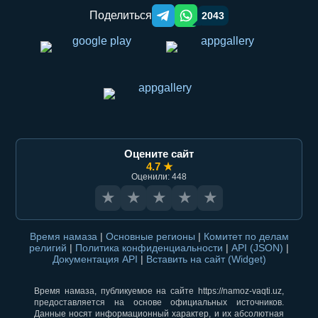
Поделиться
2043
Telegram orqali ulashish
WhatsApp orqali ulashish
Оцените сайт
4.7 ★
Оценили: 448
★
★
★
★
★
Время намаза
|
Основные регионы
|
Комитет по делам
религий
|
Политика конфиденциальности
|
API (JSON)
|
Документация API
|
Вставить на сайт (Widget)
Время намаза, публикуемое на сайте https://namoz-vaqti.uz,
предоставляется на основе официальных источников.
Данные носят информационный характер, и их абсолютная