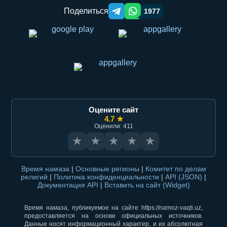
Поделиться
1977
Telegram orqali ulashish
WhatsApp orqali ulashish
Оцените сайт
4.7 ★
Оценили: 411
★
★
★
★
★
Время намаза
|
Основные регионы
|
Комитет по делам
религий
|
Политика конфиденциальности
|
API (JSON)
|
Документация API
|
Вставить на сайт (Widget)
Время намаза, публикуемое на сайте https://namoz-vaqti.uz,
предоставляется на основе официальных источников.
Данные носят информационный характер, и их абсолютная