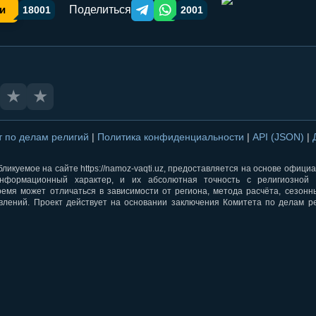
Поделиться
и
18001
2001
Telegram orqali ulashish
WhatsApp orqali ulashish
★
★
т по делам религий
|
Политика конфиденциальности
|
API (JSON)
|
ликуемое на сайте https://namoz-vaqti.uz, предоставляется на основе офици
нформационный характер, и их абсолютная точность с религиозной 
ремя может отличаться в зависимости от региона, метода расчёта, сезон
влений. Проект действует на основании заключения Комитета по делам р