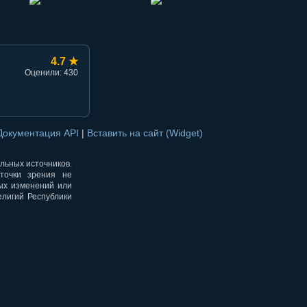
4.7 ★
Оценили: 430
Документация API
|
Вставить на сайт (Widget)
альных источников.
точки зрения не
ных изменений или
елигий Республики