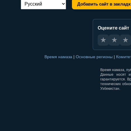
Добавить сайт в закладк
Переключение языка:
Оцените сайт
★
★
★
Время намаза
|
Основные регионы
|
Комите
Время намаза, пуб
Данные носят и
гарантируется. В
технических обно
Узбекистан.