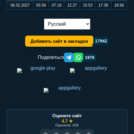
06.02.2027
05:59
07:19
12:27
15:53
17:38
18:56
Переключение языка:
Добавить сайт в закладки
17942
Поделиться
1976
Telegram orqali ulashish
WhatsApp orqali ulashish
Оцените сайт
4.7 ★
Оценили: 409