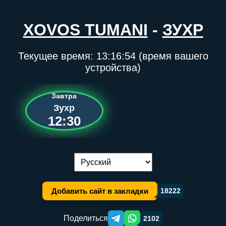
XOVOS TUMANI
-
ЗУХР
Текущее время:
13:16:54
(время вашего
устройства)
Завтра
Зухр
12:30
Переключение языка:
Добавить сайт в закладки
18222
Поделиться
2102
Telegram orqali ulashish
WhatsApp orqali ulashish