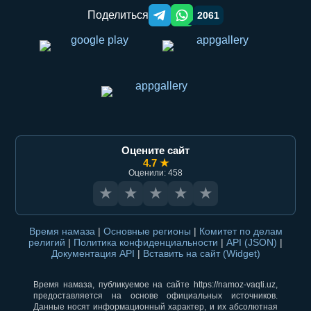
Поделиться
2061
Telegram orqali ulashish
WhatsApp orqali ulashish
Оцените сайт
4.7 ★
Оценили: 458
★
★
★
★
★
Время намаза
|
Основные регионы
|
Комитет по делам
религий
|
Политика конфиденциальности
|
API (JSON)
|
Документация API
|
Вставить на сайт (Widget)
Время намаза, публикуемое на сайте https://namoz-vaqti.uz,
предоставляется на основе официальных источников.
Данные носят информационный характер, и их абсолютная