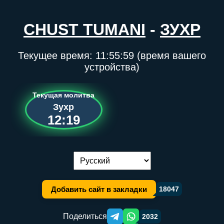
CHUST TUMANI
-
ЗУХР
Текущее время:
11:55:59
(время вашего
устройства)
Текущая молитва
Зухр
12:19
Переключение языка:
Добавить сайт в закладки
18047
Поделиться
2032
Telegram orqali ulashish
WhatsApp orqali ulashish