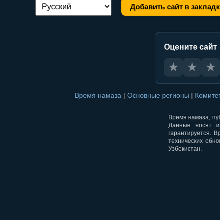
Добавить сайт в заклад
Переключение языка:
Оцените сайт
★
★
★
Время намаза
|
Основные регионы
|
Комите
Время намаза, пуб
Данные носят и
гарантируется. В
технических обно
Узбекистан.