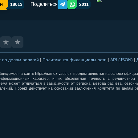
Поделиться
ки
18013
2011
Telegram orqali ulashish
WhatsApp orqali ulashish
★
★
т по делам религий
|
Политика конфиденциальности
|
API (JSON)
|
ликуемое на сайте https://namoz-vaqti.uz, предоставляется на основе офици
нформационный характер, и их абсолютная точность с религиозной 
ремя может отличаться в зависимости от региона, метода расчёта, сезон
влений. Проект действует на основании заключения Комитета по делам р