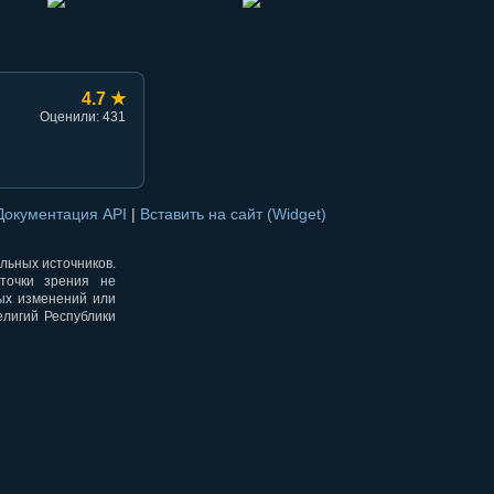
4.7 ★
Оценили: 431
Документация API
|
Вставить на сайт (Widget)
альных источников.
точки зрения не
ных изменений или
елигий Республики