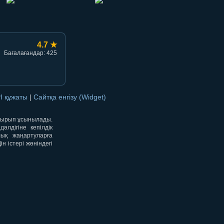
4.7 ★
Бағалағандар: 425
I құжаты
|
Сайтқа енгізу (Widget)
отырып ұсынылады.
лдігіне кепілдік
лық жаңартуларға
 істері жөніндегі