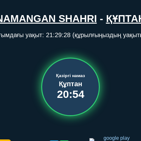
NAMANGAN SHAHRI
-
ҚҰПТА
ғымдағы уақыт:
21:29:28
(құрылғыңыздың уақыт
Қазіргі намаз
Құптан
20:54