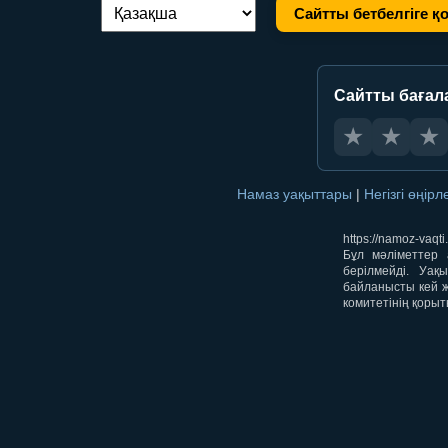
Сайтты бетбелгіге қ
Тілді ауыстыру:
Сайтты бағал
★
★
★
Намаз уақыттары
|
Негізгі өңір
https://namoz-va
Бұл мәліметтер 
берілмейді. Уақ
байланысты кей ж
комитетінің қорыт