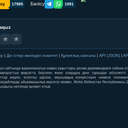
Бөлісу
осу
17985
1991
Telegram orqali ulashish
WhatsApp orqali ulashish
аңыз
★
★
лер
|
Дін істері жөніндегі комитет
|
Құпиялық саясаты
|
API (JSON)
|
AP
qti.uz сайтында жарияланатын намаз уақыттары ресми дереккөздерге сүйене 
ақпараттық мақсатта берілген және олардың діни тұрғыдан абсолютті дә
ыттар өңірге, есептеу әдісіне, маусымдық өзгерістерге немесе техника
ағдайларда айырмашылық көрсетуі мүмкін. Жоба Өзбекстан Республикасы Дін
ындысы негізінде қызмет етеді.