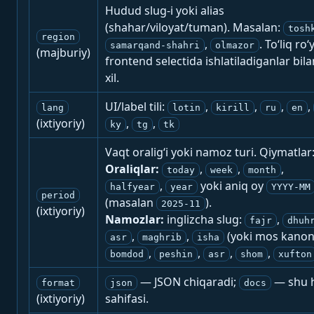
Hudud slug-i yoki alias
(shahar/viloyat/tuman). Masalan:
tosh
region
,
. To‘liq ro‘
samarqand-shahri
olmazor
(majburiy)
frontend selectida ishlatiladiganlar bila
xil.
UI/label tili:
,
,
,
,
lang
lotin
kirill
ru
en
(ixtiyoriy)
,
,
ky
tg
tk
Vaqt oralig‘i yoki namoz turi. Qiymatlar
Oraliqlar:
,
,
,
today
week
month
,
yoki aniq oy
halfyear
year
YYYY-MM
period
(masalan
).
2025-11
(ixtiyoriy)
Namozlar:
inglizcha slug:
,
fajr
dhuh
,
,
(yoki mos kanon
asr
maghrib
isha
,
,
,
,
bomdod
peshin
asr
shom
xufton
— JSON chiqaradi;
— shu h
format
json
docs
(ixtiyoriy)
sahifasi.