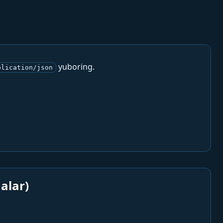
yuboring.
plication/json
alar)