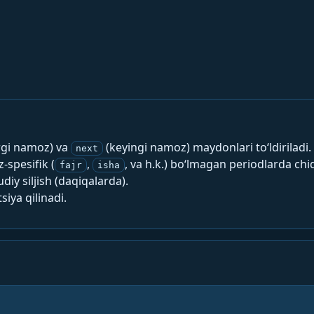
rgi namoz) va
(keyingi namoz) maydonlari to‘ldiriladi.
next
spesifik (
,
, va h.k.) bo‘lmagan periodlarda chi
fajr
isha
y siljish (daqiqalarda).
siya qilinadi.