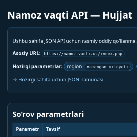
Namoz vaqti API — Hujjat
Ushbu sahifa JSON API uchun rasmiy oddiy qo‘llanma
Asosiy URL:
https://namoz-vaqti.uz/index.php
Hozirgi parametrlar:
region=
namangan-viloyati
→ Hozirgi sahifa uchun JSON namunasi
So‘rov parametrlari
Parametr
Tavsif