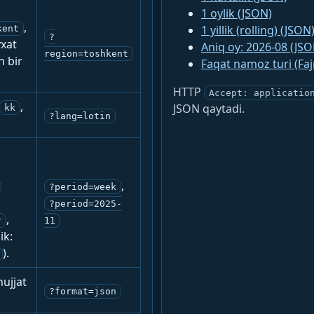
1 oylik (JSON)
,
1 yillik (rolling) (JSON
kent
?
yxat
Aniq oy: 2026-08 (JSO
region=toshkent
n bir
Faqat namoz turi (Fa
HTTP
Accept: applicatio
,
JSON qaytadi.
kk
?lang=lotin
:
,
?period=week
?period=2025-
,
r
11
ik:
).
ujjat
?format=json