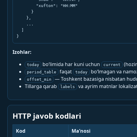
        "xufton": "HH:MM"

      }

    },

    ...

  ]

}
Izohlar:
bo‘limida har kuni uchun
(hozi
today
current
faqat
bo‘lmagan va namoz-
period_table
today
— Toshkent bazasiga nisbatan hududi
offset_min
Tillarga qarab
va ayrim matnlar lokalizat
labels
HTTP javob kodlari
Kod
Ma’nosi