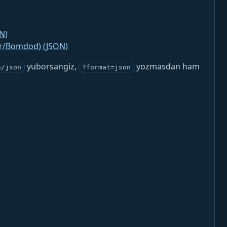
)
N)
jr/Bomdod) (JSON)
yuborsangiz,
yozmasdan ham
n/json
?format=json