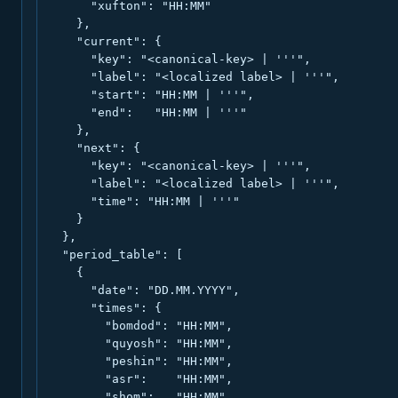
      "xufton": "HH:MM"

    },

    "current": {

      "key": "<canonical-key> | '''",

      "label": "<localized label> | '''",

      "start": "HH:MM | '''",

      "end":   "HH:MM | '''"

    },

    "next": {

      "key": "<canonical-key> | '''",

      "label": "<localized label> | '''",

      "time": "HH:MM | '''"

    }

  },

  "period_table": [

    {

      "date": "DD.MM.YYYY",

      "times": {

        "bomdod": "HH:MM",

        "quyosh": "HH:MM",

        "peshin": "HH:MM",

        "asr":    "HH:MM",

        "shom":   "HH:MM",
