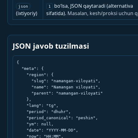
bo‘lsa, JSON qaytaradi (alternativa
json
1
(ixtiyoriy)
sifatida).
Masalan, kesh/proksi uchun q
JSON javob tuzilmasi
{

  "meta": {

    "region": {

      "slug": "namangan-viloyati",

      "name": "Namangan viloyati",

      "parent": "namangan-viloyati"

    },

    "lang": "tg",

    "period": "dhuhr",

    "period_canonical": "peshin",

    "ym": null,

    "date": "YYYY-MM-DD",

    "now": "HH:MM",
