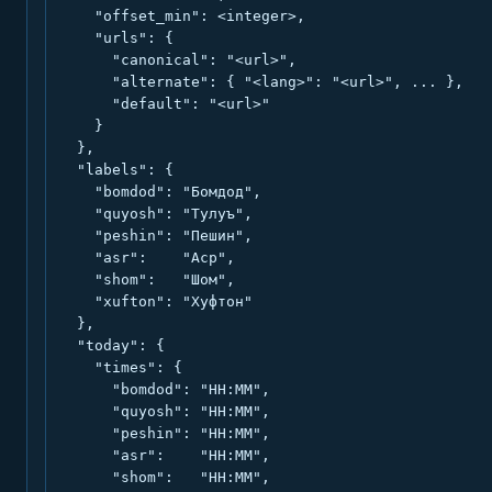
    "offset_min": <integer>,

    "urls": {

      "canonical": "<url>",

      "alternate": { "<lang>": "<url>", ... },

      "default": "<url>"

    }

  },

  "labels": {

    "bomdod": "Бомдод",

    "quyosh": "Тулуъ",

    "peshin": "Пешин",

    "asr":    "Аср",

    "shom":   "Шом",

    "xufton": "Хуфтон"

  },

  "today": {

    "times": {

      "bomdod": "HH:MM",

      "quyosh": "HH:MM",

      "peshin": "HH:MM",

      "asr":    "HH:MM",

      "shom":   "HH:MM",
