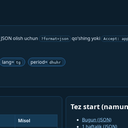
. JSON olish uchun
qo‘shing yoki
?format=json
Accept: ap
lang=
period=
tg
dhuhr
Tez start (namun
Bugun (JSON)
Misol
1 haftalik (JSON)