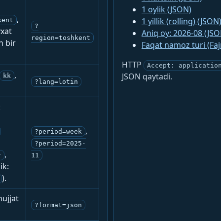
1 oylik (JSON)
,
1 yillik (rolling) (JSON
kent
?
yxat
Aniq oy: 2026-08 (JSO
region=toshkent
n bir
Faqat namoz turi (Fa
HTTP
Accept: applicatio
,
JSON qaytadi.
kk
?lang=lotin
:
,
?period=week
?period=2025-
,
r
11
ik:
).
ujjat
?format=json