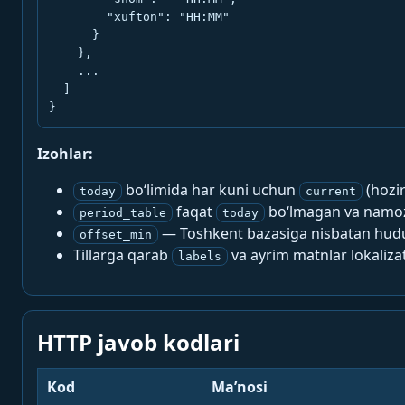
        "xufton": "HH:MM"

      }

    },

    ...

  ]

}
Izohlar:
bo‘limida har kuni uchun
(hozi
today
current
faqat
bo‘lmagan va namoz-
period_table
today
— Toshkent bazasiga nisbatan hududi
offset_min
Tillarga qarab
va ayrim matnlar lokalizat
labels
HTTP javob kodlari
Kod
Ma’nosi