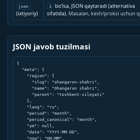
bo‘lsa, JSON qaytaradi (alternativa
json
1
(ixtiyoriy)
sifatida).
Masalan, kesh/proksi uchun q
JSON javob tuzilmasi
{

  "meta": {

    "region": {

      "slug": "ohangaron-shahri",

      "name": "Ohangaron shahri",

      "parent": "toshkent-viloyati"

    },

    "lang": "ru",

    "period": "month",

    "period_canonical": "month",

    "ym": null,

    "date": "YYYY-MM-DD",

    "now": "HH:MM",
