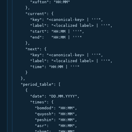
      "xufton": "HH:MM"

    },

    "current": {

      "key": "<canonical-key> | '''",

      "label": "<localized label> | '''",

      "start": "HH:MM | '''",

      "end":   "HH:MM | '''"

    },

    "next": {

      "key": "<canonical-key> | '''",

      "label": "<localized label> | '''",

      "time": "HH:MM | '''"

    }

  },

  "period_table": [

    {

      "date": "DD.MM.YYYY",

      "times": {

        "bomdod": "HH:MM",

        "quyosh": "HH:MM",

        "peshin": "HH:MM",

        "asr":    "HH:MM",

        "shom":   "HH:MM",
