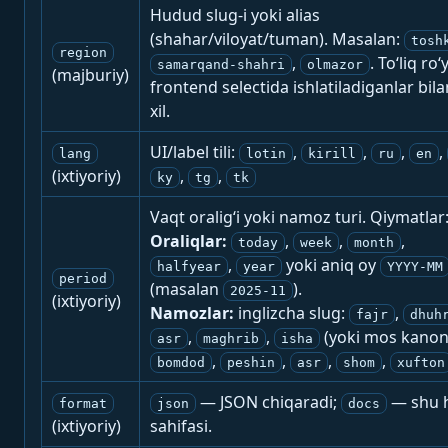
Hudud slug-i yoki alias
(shahar/viloyat/tuman). Masalan:
tosh
region
,
. To‘liq ro‘
samarqand-shahri
olmazor
(majburiy)
frontend selectida ishlatiladiganlar bila
xil.
UI/label tili:
,
,
,
,
lang
lotin
kirill
ru
en
(ixtiyoriy)
,
,
ky
tg
tk
Vaqt oralig‘i yoki namoz turi. Qiymatlar
Oraliqlar:
,
,
,
today
week
month
,
yoki aniq oy
halfyear
year
YYYY-MM
period
(masalan
).
2025-11
(ixtiyoriy)
Namozlar:
inglizcha slug:
,
fajr
dhuh
,
,
(yoki mos kanon
asr
maghrib
isha
,
,
,
,
bomdod
peshin
asr
shom
xufton
— JSON chiqaradi;
— shu h
format
json
docs
(ixtiyoriy)
sahifasi.