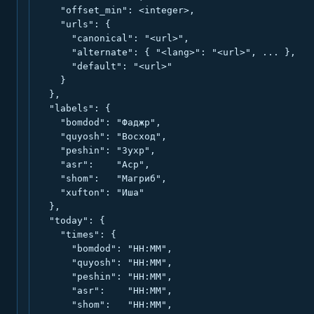
    "offset_min": <integer>,

    "urls": {

      "canonical": "<url>",

      "alternate": { "<lang>": "<url>", ... },

      "default": "<url>"

    }

  },

  "labels": {

    "bomdod": "Фаджр",

    "quyosh": "Восход",

    "peshin": "Зухр",

    "asr":    "Аср",

    "shom":   "Магриб",

    "xufton": "Иша"

  },

  "today": {

    "times": {

      "bomdod": "HH:MM",

      "quyosh": "HH:MM",

      "peshin": "HH:MM",

      "asr":    "HH:MM",

      "shom":   "HH:MM",
