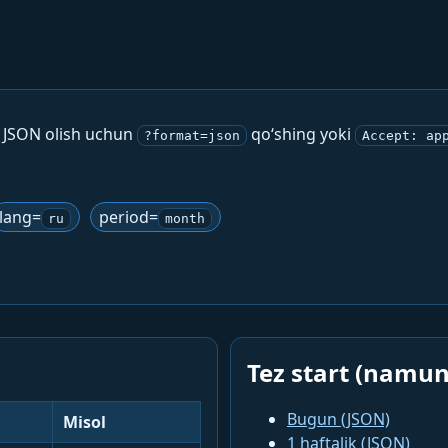
. JSON olish uchun
qo‘shing yoki
?format=json
Accept: ap
lang=
period=
ru
month
Tez start (namun
Bugun (JSON)
Misol
1 haftalik (JSON)