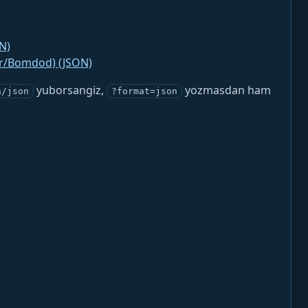
)
N)
jr/Bomdod) (JSON)
yuborsangiz,
yozmasdan ham
n/json
?format=json