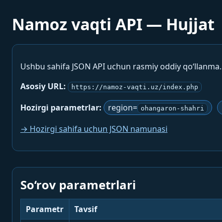
Namoz vaqti API — Hujjat
Ushbu sahifa JSON API uchun rasmiy oddiy qo‘llanma
Asosiy URL:
https://namoz-vaqti.uz/index.php
Hozirgi parametrlar:
region=
ohangaron-shahri
→ Hozirgi sahifa uchun JSON namunasi
So‘rov parametrlari
Parametr
Tavsif