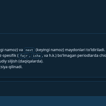
rgi namoz) va
(keyingi namoz) maydonlari to‘ldiriladi.
next
spesifik (
,
, va h.k.) bo‘lmagan periodlarda chi
fajr
isha
y siljish (daqiqalarda).
siya qilinadi.