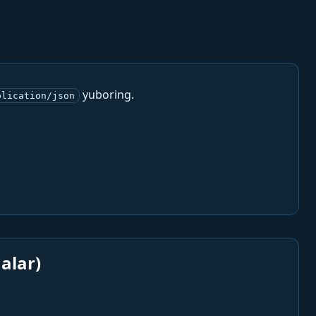
yuboring.
plication/json
alar)