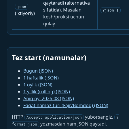
qaytaradi (alternativa
json
sifatida).
Masalan,
?json=1
(ixtiyoriy)
kesh/proksi uchun
qulay.
Tez start (namunalar)
Bugun (JSON)
1 haftalik (JSON)
1 oylik (JSON)
1 yillik (rolling) (JSON)
Aniq oy: 2026-08 (JSON)
Faqat namoz turi (Fajr/Bomdod) (JSON)
HTTP
yuborsangiz,
Accept: application/json
?
yozmasdan ham JSON qaytadi.
format=json