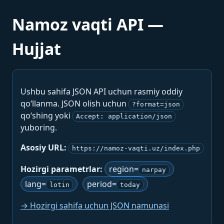
Namoz vaqti API —
Hujjat
Ushbu sahifa JSON API uchun rasmiy oddiy
qo‘llanma. JSON olish uchun
?format=json
qo‘shing yoki
Accept: application/json
yuboring.
Asosiy URL:
https://namoz-vaqti.uz/index.php
Hozirgi parametrlar:
region=
narpay
lang=
period=
lotin
today
→ Hozirgi sahifa uchun JSON namunasi