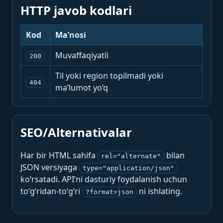
HTTP javob kodlari
Kod
Ma’nosi
Muvaffaqiyatli
200
Til yoki region topilmadi yoki
404
ma’lumot yo‘q
SEO/Alternativalar
Har bir HTML sahifa
bilan
rel="alternate"
JSON versiyaga
type="application/json"
ko‘rsatadi. API’ni dasturiy foydalanish uchun
to‘g‘ridan-to‘g‘ri
ni ishlating.
?format=json