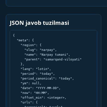
JSON javob tuzilmasi
{

  "meta": {

    "region": {

      "slug": "narpay",

      "name": "Narpay tumani",

      "parent": "samarqand-viloyati"

    },

    "lang": "lotin",

    "period": "today",

    "period_canonical": "today",

    "ym": null,

    "date": "YYYY-MM-DD",

    "now": "HH:MM",

    "offset_min": <integer>,

    "urls": {
