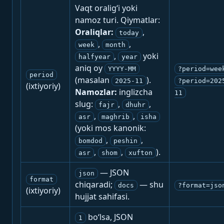
Vaqt oralig‘i yoki
namoz turi. Qiymatlar:
Oraliqlar:
,
today
,
,
week
month
,
yoki
halfyear
year
aniq oy
YYYY-MM
?period=wee
period
(masalan
).
2025-11
?period=202
(ixtiyoriy)
Namozlar:
inglizcha
11
slug:
,
,
fajr
dhuhr
,
,
asr
maghrib
isha
(yoki mos kanonik:
,
,
bomdod
peshin
,
,
).
asr
shom
xufton
— JSON
json
format
chiqaradi;
— shu
docs
?format=jso
(ixtiyoriy)
hujjat sahifasi.
bo‘lsa, JSON
1