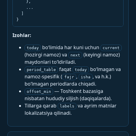
    },

    ...

  ]

}
Izohlar:
bo‘limida har kuni uchun
today
current
(hozirgi namoz) va
(keyingi namoz)
next
maydonlari to‘ldiriladi.
faqat
bo‘lmagan va
period_table
today
namoz-spesifik (
,
, va h.k.)
fajr
isha
bo‘lmagan periodlarda chiqadi.
— Toshkent bazasiga
offset_min
nisbatan hududiy siljish (daqiqalarda).
Tillarga qarab
va ayrim matnlar
labels
lokalizatsiya qilinadi.