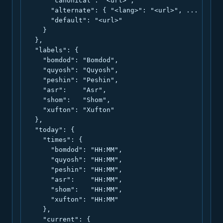
      "canonical": "<url>",

      "alternate": { "<lang>": "<url>", ... },

      "default": "<url>"

    }

  },

  "labels": {

    "bomdod": "Bomdod",

    "quyosh": "Quyosh",

    "peshin": "Peshin",

    "asr":    "Asr",

    "shom":   "Shom",

    "xufton": "Xufton"

  },

  "today": {

    "times": {

      "bomdod": "HH:MM",

      "quyosh": "HH:MM",

      "peshin": "HH:MM",

      "asr":    "HH:MM",

      "shom":   "HH:MM",

      "xufton": "HH:MM"

    },

    "current": {
