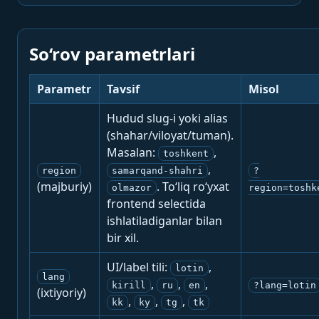
So‘rov parametrlari
Parametr
Tavsif
Misol
Hudud slug-i yoki alias
(shahar/viloyat/tuman).
Masalan:
,
toshkent
,
region
samarqand-shahri
?
(majburiy)
. To‘liq ro‘yxat
olmazor
region=toshk
frontend selectida
ishlatiladiganlar bilan
bir xil.
UI/label tili:
,
lotin
lang
,
,
,
kirill
ru
en
?lang=lotin
(ixtiyoriy)
,
,
,
kk
ky
tg
tk