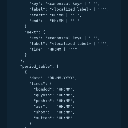
      "key": "<canonical-key> | '''",

      "label": "<localized label> | '''",

      "start": "HH:MM | '''",

      "end":   "HH:MM | '''"

    },

    "next": {

      "key": "<canonical-key> | '''",

      "label": "<localized label> | '''",

      "time": "HH:MM | '''"

    }

  },

  "period_table": [

    {

      "date": "DD.MM.YYYY",

      "times": {

        "bomdod": "HH:MM",

        "quyosh": "HH:MM",

        "peshin": "HH:MM",

        "asr":    "HH:MM",

        "shom":   "HH:MM",

        "xufton": "HH:MM"

      }
