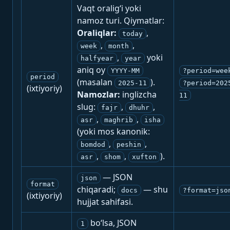
Vaqt oralig‘i yoki
namoz turi. Qiymatlar:
Oraliqlar:
,
today
,
,
week
month
,
yoki
halfyear
year
aniq oy
YYYY-MM
?period=wee
period
(masalan
).
2025-11
?period=202
(ixtiyoriy)
Namozlar:
inglizcha
11
slug:
,
,
fajr
dhuhr
,
,
asr
maghrib
isha
(yoki mos kanonik:
,
,
bomdod
peshin
,
,
).
asr
shom
xufton
— JSON
json
format
chiqaradi;
— shu
docs
?format=jso
(ixtiyoriy)
hujjat sahifasi.
bo‘lsa, JSON
1