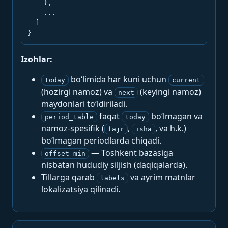
    },

    ...

  ]

}
Izohlar:
bo‘limida har kuni uchun
today
current
(hozirgi namoz) va
(keyingi namoz)
next
maydonlari to‘ldiriladi.
faqat
bo‘lmagan va
period_table
today
namoz-spesifik (
,
, va h.k.)
fajr
isha
bo‘lmagan periodlarda chiqadi.
— Toshkent bazasiga
offset_min
nisbatan hududiy siljish (daqiqalarda).
Tillarga qarab
va ayrim matnlar
labels
lokalizatsiya qilinadi.