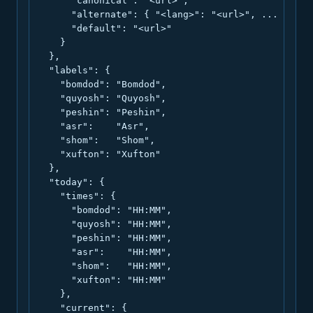
      "canonical": "<url>",

      "alternate": { "<lang>": "<url>", ... },

      "default": "<url>"

    }

  },

  "labels": {

    "bomdod": "Bomdod",

    "quyosh": "Quyosh",

    "peshin": "Peshin",

    "asr":    "Asr",

    "shom":   "Shom",

    "xufton": "Xufton"

  },

  "today": {

    "times": {

      "bomdod": "HH:MM",

      "quyosh": "HH:MM",

      "peshin": "HH:MM",

      "asr":    "HH:MM",

      "shom":   "HH:MM",

      "xufton": "HH:MM"

    },

    "current": {
