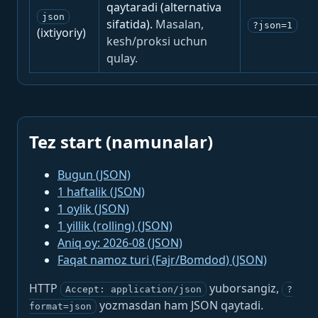
qaytaradi (alternativa
json
sifatida).
Masalan,
?json=1
(ixtiyoriy)
kesh/proksi uchun
qulay.
Tez start (namunalar)
Bugun (JSON)
1 haftalik (JSON)
1 oylik (JSON)
1 yillik (rolling) (JSON)
Aniq oy: 2026-08 (JSON)
Faqat namoz turi (Fajr/Bomdod) (JSON)
HTTP
yuborsangiz,
Accept: application/json
?
yozmasdan ham JSON qaytadi.
format=json