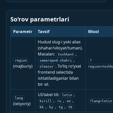
So‘rov parametrlari
Parametr
Tavsif
Misol
Hudud slug-i yoki alias
(shahar/viloyat/tuman).
Masalan:
,
toshkent
,
region
samarqand-shahri
?
(majburiy)
. To‘liq ro‘yxat
olmazor
region=toshk
frontend selectida
ishlatiladiganlar bilan
bir xil.
UI/label tili:
,
lotin
lang
,
,
,
kirill
ru
en
?lang=lotin
(ixtiyoriy)
,
,
,
kk
ky
tg
tk