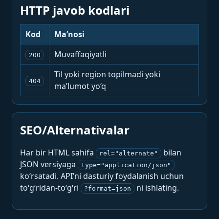
HTTP javob kodlari
Kod
Ma’nosi
Muvaffaqiyatli
200
Til yoki region topilmadi yoki
404
ma’lumot yo‘q
SEO/Alternativalar
Har bir HTML sahifa
bilan
rel="alternate"
JSON versiyaga
type="application/json"
ko‘rsatadi. API’ni dasturiy foydalanish uchun
to‘g‘ridan-to‘g‘ri
ni ishlating.
?format=json