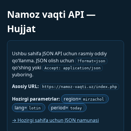
Namoz vaqti API —
Hujjat
Ushbu sahifa JSON API uchun rasmiy oddiy
qo‘llanma. JSON olish uchun
?format=json
qo‘shing yoki
Accept: application/json
yuboring.
Asosiy URL:
https://namoz-vaqti.uz/index.php
Hozirgi parametrlar:
region=
mirzachol
lang=
period=
lotin
today
→ Hozirgi sahifa uchun JSON namunasi