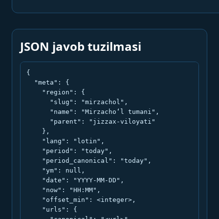
JSON javob tuzilmasi
{

  "meta": {

    "region": {

      "slug": "mirzachol",

      "name": "Mirzacho‘l tumani",

      "parent": "jizzax-viloyati"

    },

    "lang": "lotin",

    "period": "today",

    "period_canonical": "today",

    "ym": null,

    "date": "YYYY-MM-DD",

    "now": "HH:MM",

    "offset_min": <integer>,

    "urls": {
