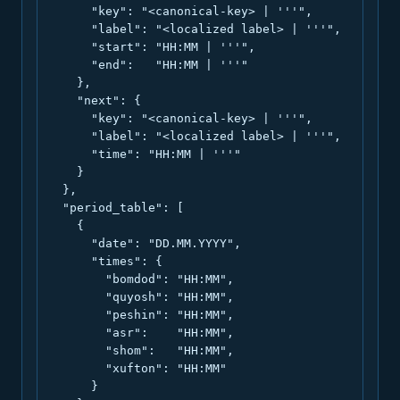
      "key": "<canonical-key> | '''",

      "label": "<localized label> | '''",

      "start": "HH:MM | '''",

      "end":   "HH:MM | '''"

    },

    "next": {

      "key": "<canonical-key> | '''",

      "label": "<localized label> | '''",

      "time": "HH:MM | '''"

    }

  },

  "period_table": [

    {

      "date": "DD.MM.YYYY",

      "times": {

        "bomdod": "HH:MM",

        "quyosh": "HH:MM",

        "peshin": "HH:MM",

        "asr":    "HH:MM",

        "shom":   "HH:MM",

        "xufton": "HH:MM"

      }
