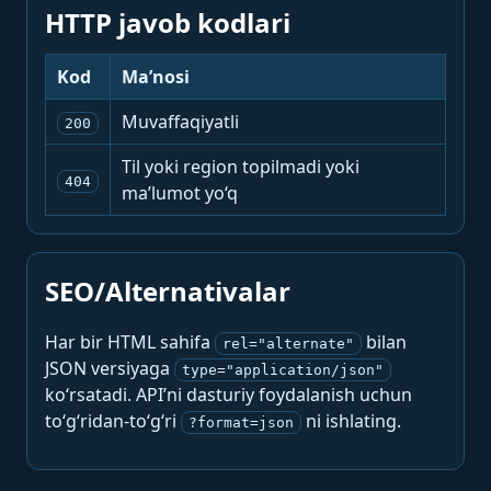
HTTP javob kodlari
Kod
Ma’nosi
Muvaffaqiyatli
200
Til yoki region topilmadi yoki
404
ma’lumot yo‘q
SEO/Alternativalar
Har bir HTML sahifa
bilan
rel="alternate"
JSON versiyaga
type="application/json"
ko‘rsatadi. API’ni dasturiy foydalanish uchun
to‘g‘ridan-to‘g‘ri
ni ishlating.
?format=json