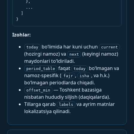
    },

    ...

  ]

}
Izohlar:
bo‘limida har kuni uchun
today
current
(hozirgi namoz) va
(keyingi namoz)
next
maydonlari to‘ldiriladi.
faqat
bo‘lmagan va
period_table
today
namoz-spesifik (
,
, va h.k.)
fajr
isha
bo‘lmagan periodlarda chiqadi.
— Toshkent bazasiga
offset_min
nisbatan hududiy siljish (daqiqalarda).
Tillarga qarab
va ayrim matnlar
labels
lokalizatsiya qilinadi.