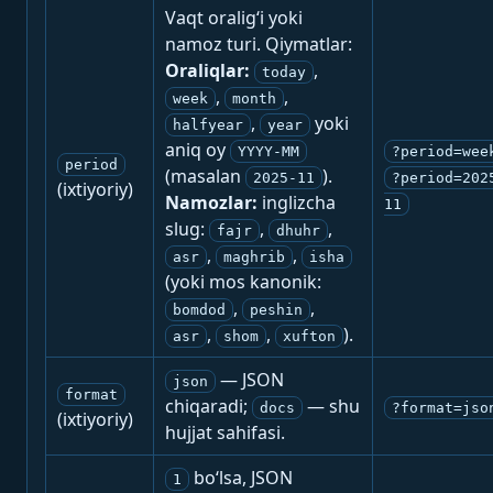
Vaqt oralig‘i yoki
namoz turi. Qiymatlar:
Oraliqlar:
,
today
,
,
week
month
,
yoki
halfyear
year
aniq oy
YYYY-MM
?period=wee
period
(masalan
).
2025-11
?period=202
(ixtiyoriy)
Namozlar:
inglizcha
11
slug:
,
,
fajr
dhuhr
,
,
asr
maghrib
isha
(yoki mos kanonik:
,
,
bomdod
peshin
,
,
).
asr
shom
xufton
— JSON
json
format
chiqaradi;
— shu
docs
?format=jso
(ixtiyoriy)
hujjat sahifasi.
bo‘lsa, JSON
1