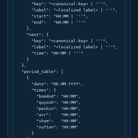
      "key": "<canonical-key> | '''",

      "label": "<localized label> | '''",

      "start": "HH:MM | '''",

      "end":   "HH:MM | '''"

    },

    "next": {

      "key": "<canonical-key> | '''",

      "label": "<localized label> | '''",

      "time": "HH:MM | '''"

    }

  },

  "period_table": [

    {

      "date": "DD.MM.YYYY",

      "times": {

        "bomdod": "HH:MM",

        "quyosh": "HH:MM",

        "peshin": "HH:MM",

        "asr":    "HH:MM",

        "shom":   "HH:MM",

        "xufton": "HH:MM"

      }
