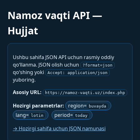
Namoz vaqti API —
Hujjat
Ushbu sahifa JSON API uchun rasmiy oddiy
qo‘llanma. JSON olish uchun
?format=json
qo‘shing yoki
Accept: application/json
yuboring.
Asosiy URL:
https://namoz-vaqti.uz/index.php
Hozirgi parametrlar:
region=
buvayda
lang=
period=
lotin
today
→ Hozirgi sahifa uchun JSON namunasi