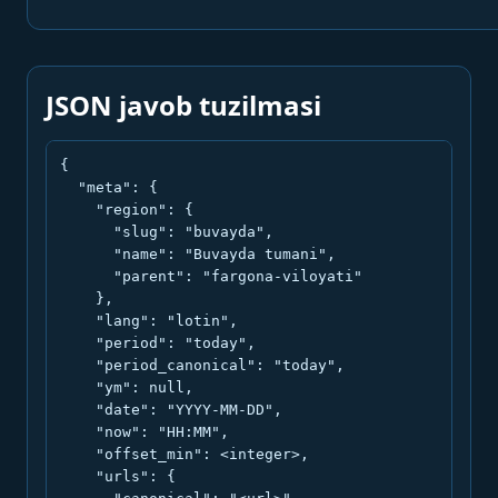
JSON javob tuzilmasi
{

  "meta": {

    "region": {

      "slug": "buvayda",

      "name": "Buvayda tumani",

      "parent": "fargona-viloyati"

    },

    "lang": "lotin",

    "period": "today",

    "period_canonical": "today",

    "ym": null,

    "date": "YYYY-MM-DD",

    "now": "HH:MM",

    "offset_min": <integer>,

    "urls": {
