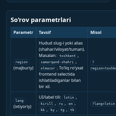
So‘rov parametrlari
Parametr
Tavsif
Misol
Hudud slug-i yoki alias
(shahar/viloyat/tuman).
Masalan:
,
toshkent
,
region
samarqand-shahri
?
(majburiy)
. To‘liq ro‘yxat
olmazor
region=toshk
frontend selectida
ishlatiladiganlar bilan
bir xil.
UI/label tili:
,
lotin
lang
,
,
,
kirill
ru
en
?lang=lotin
(ixtiyoriy)
,
,
,
kk
ky
tg
tk