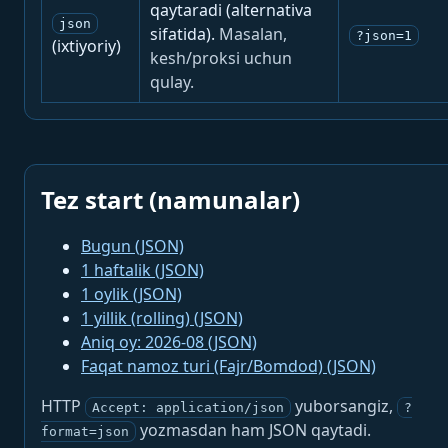
qaytaradi (alternativa
json
sifatida).
Masalan,
?json=1
(ixtiyoriy)
kesh/proksi uchun
qulay.
Tez start (namunalar)
Bugun (JSON)
1 haftalik (JSON)
1 oylik (JSON)
1 yillik (rolling) (JSON)
Aniq oy: 2026-08 (JSON)
Faqat namoz turi (Fajr/Bomdod) (JSON)
HTTP
yuborsangiz,
Accept: application/json
?
yozmasdan ham JSON qaytadi.
format=json