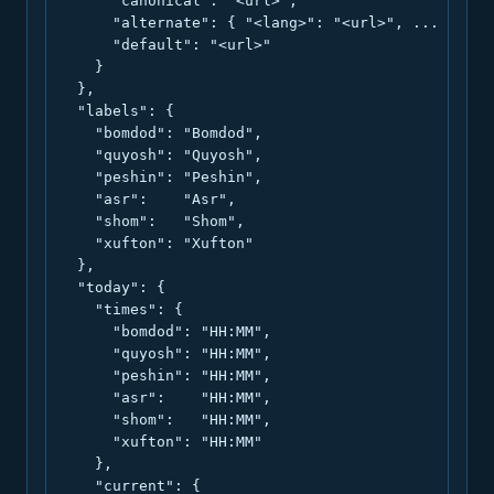
      "canonical": "<url>",

      "alternate": { "<lang>": "<url>", ... },

      "default": "<url>"

    }

  },

  "labels": {

    "bomdod": "Bomdod",

    "quyosh": "Quyosh",

    "peshin": "Peshin",

    "asr":    "Asr",

    "shom":   "Shom",

    "xufton": "Xufton"

  },

  "today": {

    "times": {

      "bomdod": "HH:MM",

      "quyosh": "HH:MM",

      "peshin": "HH:MM",

      "asr":    "HH:MM",

      "shom":   "HH:MM",

      "xufton": "HH:MM"

    },

    "current": {
