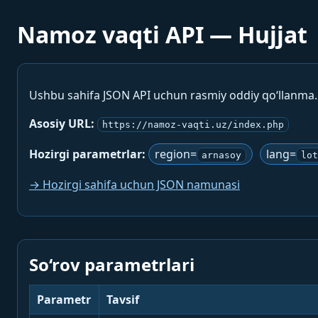
Namoz vaqti API — Hujjat
Ushbu sahifa JSON API uchun rasmiy oddiy qo‘llanma
Asosiy URL:
https://namoz-vaqti.uz/index.php
Hozirgi parametrlar:
region=
lang=
arnasoy
lot
→ Hozirgi sahifa uchun JSON namunasi
So‘rov parametrlari
Parametr
Tavsif