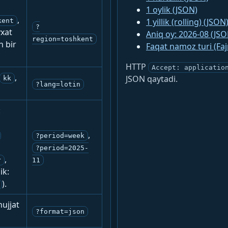
1 oylik (JSON)
,
1 yillik (rolling) (JSON
kent
?
yxat
Aniq oy: 2026-08 (JSO
region=toshkent
n bir
Faqat namoz turi (Fa
HTTP
Accept: applicatio
,
JSON qaytadi.
kk
?lang=lotin
:
,
?period=week
?period=2025-
,
r
11
ik:
).
ujjat
?format=json