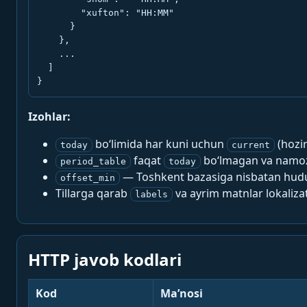
        "xufton": "HH:MM"

      }

    },

    ...

  ]

}
Izohlar:
bo‘limida har kuni uchun
(hozi
today
current
faqat
bo‘lmagan va namoz-
period_table
today
— Toshkent bazasiga nisbatan hududi
offset_min
Tillarga qarab
va ayrim matnlar lokalizat
labels
HTTP javob kodlari
Kod
Ma’nosi