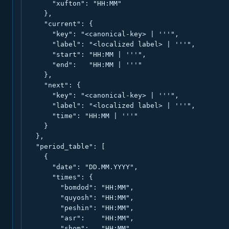
      "xufton": "HH:MM"

    },

    "current": {

      "key": "<canonical-key> | '''",

      "label": "<localized label> | '''",

      "start": "HH:MM | '''",

      "end":   "HH:MM | '''"

    },

    "next": {

      "key": "<canonical-key> | '''",

      "label": "<localized label> | '''",

      "time": "HH:MM | '''"

    }

  },

  "period_table": [

    {

      "date": "DD.MM.YYYY",

      "times": {

        "bomdod": "HH:MM",

        "quyosh": "HH:MM",

        "peshin": "HH:MM",

        "asr":    "HH:MM",

        "shom":   "HH:MM",
