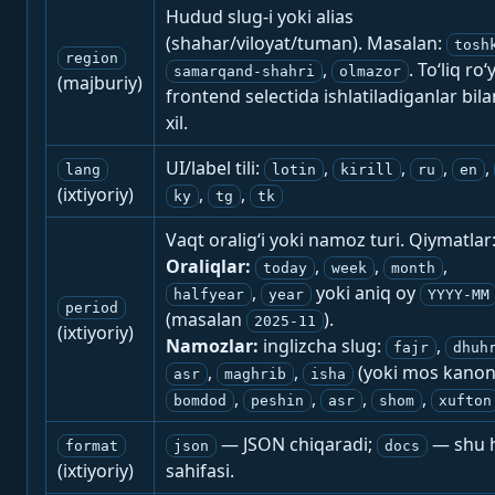
Hudud slug-i yoki alias
(shahar/viloyat/tuman). Masalan:
tosh
region
,
. To‘liq ro‘
samarqand-shahri
olmazor
(majburiy)
frontend selectida ishlatiladiganlar bila
xil.
UI/label tili:
,
,
,
,
lang
lotin
kirill
ru
en
(ixtiyoriy)
,
,
ky
tg
tk
Vaqt oralig‘i yoki namoz turi. Qiymatlar
Oraliqlar:
,
,
,
today
week
month
,
yoki aniq oy
halfyear
year
YYYY-MM
period
(masalan
).
2025-11
(ixtiyoriy)
Namozlar:
inglizcha slug:
,
fajr
dhuh
,
,
(yoki mos kanon
asr
maghrib
isha
,
,
,
,
bomdod
peshin
asr
shom
xufton
— JSON chiqaradi;
— shu h
format
json
docs
(ixtiyoriy)
sahifasi.