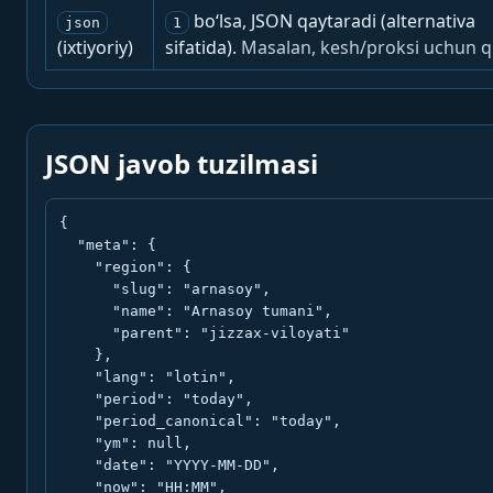
bo‘lsa, JSON qaytaradi (alternativa
json
1
(ixtiyoriy)
sifatida).
Masalan, kesh/proksi uchun q
JSON javob tuzilmasi
{

  "meta": {

    "region": {

      "slug": "arnasoy",

      "name": "Arnasoy tumani",

      "parent": "jizzax-viloyati"

    },

    "lang": "lotin",

    "period": "today",

    "period_canonical": "today",

    "ym": null,

    "date": "YYYY-MM-DD",

    "now": "HH:MM",
