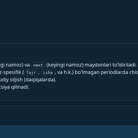
rgi namoz) va
(keyingi namoz) maydonlari to‘ldiriladi.
next
spesifik (
,
, va h.k.) bo‘lmagan periodlarda chi
fajr
isha
y siljish (daqiqalarda).
siya qilinadi.