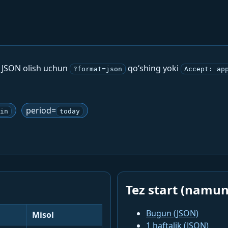
. JSON olish uchun
qo‘shing yoki
?format=json
Accept: ap
period=
in
today
Tez start (namun
Bugun (JSON)
Misol
1 haftalik (JSON)