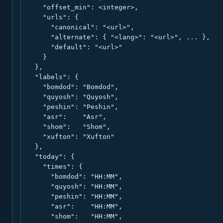
    "offset_min": <integer>,

    "urls": {

      "canonical": "<url>",

      "alternate": { "<lang>": "<url>", ... },

      "default": "<url>"

    }

  },

  "labels": {

    "bomdod": "Bomdod",

    "quyosh": "Quyosh",

    "peshin": "Peshin",

    "asr":    "Asr",

    "shom":   "Shom",

    "xufton": "Xufton"

  },

  "today": {

    "times": {

      "bomdod": "HH:MM",

      "quyosh": "HH:MM",

      "peshin": "HH:MM",

      "asr":    "HH:MM",

      "shom":   "HH:MM",
