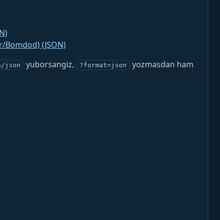
)
N)
jr/Bomdod) (JSON)
yuborsangiz,
yozmasdan ham
n/json
?format=json