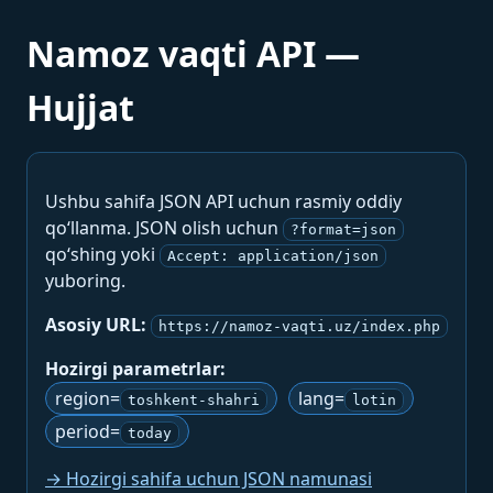
Namoz vaqti API —
Hujjat
Ushbu sahifa JSON API uchun rasmiy oddiy
qo‘llanma. JSON olish uchun
?format=json
qo‘shing yoki
Accept: application/json
yuboring.
Asosiy URL:
https://namoz-vaqti.uz/index.php
Hozirgi parametrlar:
region=
lang=
toshkent-shahri
lotin
period=
today
→ Hozirgi sahifa uchun JSON namunasi