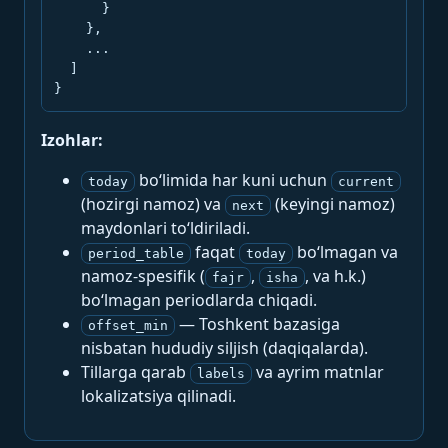
      }

    },

    ...

  ]

}
Izohlar:
bo‘limida har kuni uchun
today
current
(hozirgi namoz) va
(keyingi namoz)
next
maydonlari to‘ldiriladi.
faqat
bo‘lmagan va
period_table
today
namoz-spesifik (
,
, va h.k.)
fajr
isha
bo‘lmagan periodlarda chiqadi.
— Toshkent bazasiga
offset_min
nisbatan hududiy siljish (daqiqalarda).
Tillarga qarab
va ayrim matnlar
labels
lokalizatsiya qilinadi.