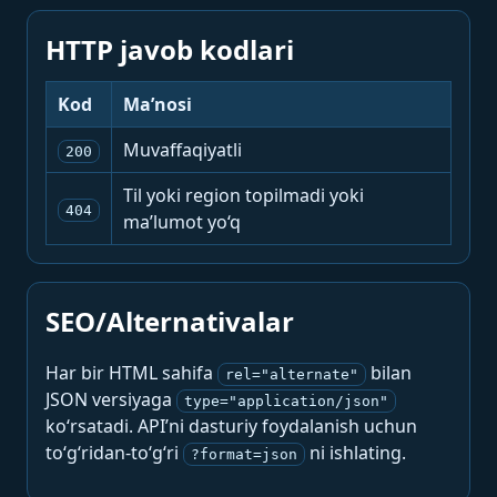
HTTP javob kodlari
Kod
Ma’nosi
Muvaffaqiyatli
200
Til yoki region topilmadi yoki
404
ma’lumot yo‘q
SEO/Alternativalar
Har bir HTML sahifa
bilan
rel="alternate"
JSON versiyaga
type="application/json"
ko‘rsatadi. API’ni dasturiy foydalanish uchun
to‘g‘ridan-to‘g‘ri
ni ishlating.
?format=json