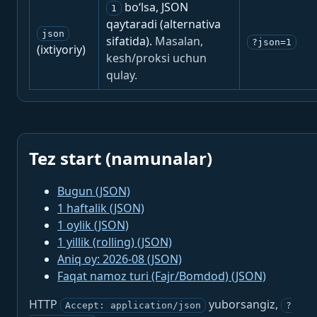
bo‘lsa, JSON
1
qaytaradi (alternativa
json
sifatida).
Masalan,
?json=1
(ixtiyoriy)
kesh/proksi uchun
qulay.
Tez start (namunalar)
Bugun (JSON)
1 haftalik (JSON)
1 oylik (JSON)
1 yillik (rolling) (JSON)
Aniq oy: 2026-08 (JSON)
Faqat namoz turi (Fajr/Bomdod) (JSON)
HTTP
yuborsangiz,
Accept: application/json
?