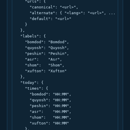
    "urls": {

      "canonical": "<url>",

      "alternate": { "<lang>": "<url>", ... },

      "default": "<url>"

    }

  },

  "labels": {

    "bomdod": "Bomdod",

    "quyosh": "Quyosh",

    "peshin": "Peshin",

    "asr":    "Asr",

    "shom":   "Shom",

    "xufton": "Xufton"

  },

  "today": {

    "times": {

      "bomdod": "HH:MM",

      "quyosh": "HH:MM",

      "peshin": "HH:MM",

      "asr":    "HH:MM",

      "shom":   "HH:MM",

      "xufton": "HH:MM"

    },
