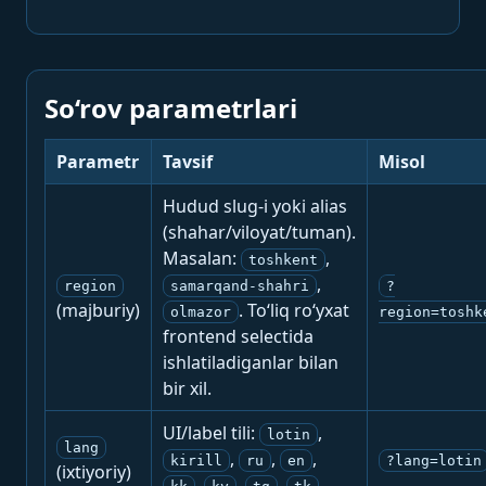
So‘rov parametrlari
Parametr
Tavsif
Misol
Hudud slug-i yoki alias
(shahar/viloyat/tuman).
Masalan:
,
toshkent
,
region
samarqand-shahri
?
(majburiy)
. To‘liq ro‘yxat
olmazor
region=toshk
frontend selectida
ishlatiladiganlar bilan
bir xil.
UI/label tili:
,
lotin
lang
,
,
,
kirill
ru
en
?lang=lotin
(ixtiyoriy)
,
,
,