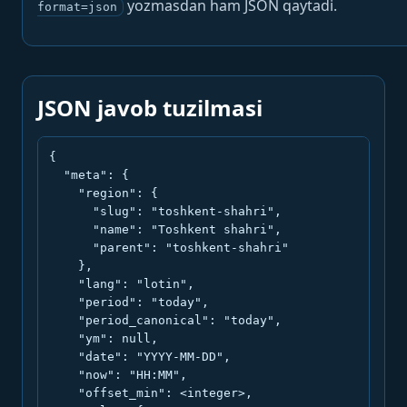
yozmasdan ham JSON qaytadi.
format=json
JSON javob tuzilmasi
{

  "meta": {

    "region": {

      "slug": "toshkent-shahri",

      "name": "Toshkent shahri",

      "parent": "toshkent-shahri"

    },

    "lang": "lotin",

    "period": "today",

    "period_canonical": "today",

    "ym": null,

    "date": "YYYY-MM-DD",

    "now": "HH:MM",

    "offset_min": <integer>,
