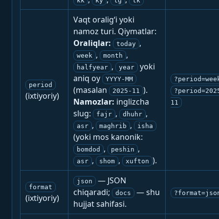
kk
ky
tg
tk
Vaqt oralig‘i yoki
namoz turi. Qiymatlar:
Oraliqlar:
,
today
,
,
week
month
,
yoki
halfyear
year
aniq oy
YYYY-MM
?period=wee
period
(masalan
).
2025-11
?period=202
(ixtiyoriy)
Namozlar:
inglizcha
11
slug:
,
,
fajr
dhuhr
,
,
asr
maghrib
isha
(yoki mos kanonik:
,
,
bomdod
peshin
,
,
).
asr
shom
xufton
— JSON
json
format
chiqaradi;
— shu
docs
?format=jso
(ixtiyoriy)
hujjat sahifasi.