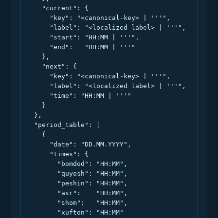
    "current": {

      "key": "<canonical-key> | '''",

      "label": "<localized label> | '''",

      "start": "HH:MM | '''",

      "end":   "HH:MM | '''"

    },

    "next": {

      "key": "<canonical-key> | '''",

      "label": "<localized label> | '''",

      "time": "HH:MM | '''"

    }

  },

  "period_table": [

    {

      "date": "DD.MM.YYYY",

      "times": {

        "bomdod": "HH:MM",

        "quyosh": "HH:MM",

        "peshin": "HH:MM",

        "asr":    "HH:MM",

        "shom":   "HH:MM",

        "xufton": "HH:MM"
