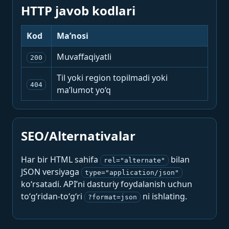
HTTP javob kodlari
Kod
Ma’nosi
Muvaffaqiyatli
200
Til yoki region topilmadi yoki
404
ma’lumot yo‘q
SEO/Alternativalar
Har bir HTML sahifa
bilan
rel="alternate"
JSON versiyaga
type="application/json"
ko‘rsatadi. API’ni dasturiy foydalanish uchun
to‘g‘ridan-to‘g‘ri
ni ishlating.
?format=json