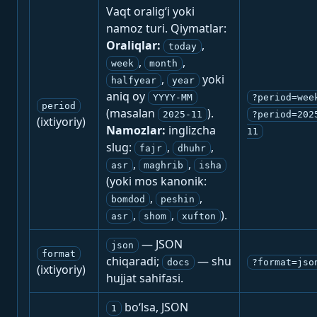
Vaqt oralig‘i yoki
namoz turi. Qiymatlar:
Oraliqlar:
,
today
,
,
week
month
,
yoki
halfyear
year
aniq oy
YYYY-MM
?period=wee
period
(masalan
).
2025-11
?period=202
(ixtiyoriy)
Namozlar:
inglizcha
11
slug:
,
,
fajr
dhuhr
,
,
asr
maghrib
isha
(yoki mos kanonik:
,
,
bomdod
peshin
,
,
).
asr
shom
xufton
— JSON
json
format
chiqaradi;
— shu
docs
?format=jso
(ixtiyoriy)
hujjat sahifasi.
bo‘lsa, JSON
1