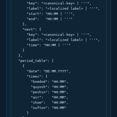
      "key": "<canonical-key> | '''",

      "label": "<localized label> | '''",

      "start": "HH:MM | '''",

      "end":   "HH:MM | '''"

    },

    "next": {

      "key": "<canonical-key> | '''",

      "label": "<localized label> | '''",

      "time": "HH:MM | '''"

    }

  },

  "period_table": [

    {

      "date": "DD.MM.YYYY",

      "times": {

        "bomdod": "HH:MM",

        "quyosh": "HH:MM",

        "peshin": "HH:MM",

        "asr":    "HH:MM",

        "shom":   "HH:MM",

        "xufton": "HH:MM"

      }
