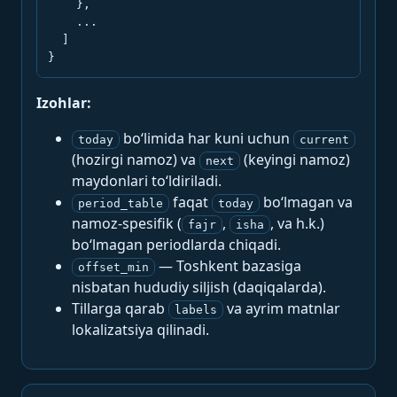
    },

    ...

  ]

}
Izohlar:
bo‘limida har kuni uchun
today
current
(hozirgi namoz) va
(keyingi namoz)
next
maydonlari to‘ldiriladi.
faqat
bo‘lmagan va
period_table
today
namoz-spesifik (
,
, va h.k.)
fajr
isha
bo‘lmagan periodlarda chiqadi.
— Toshkent bazasiga
offset_min
nisbatan hududiy siljish (daqiqalarda).
Tillarga qarab
va ayrim matnlar
labels
lokalizatsiya qilinadi.