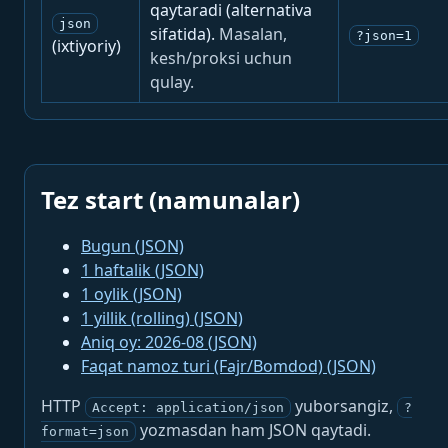
qaytaradi (alternativa
json
sifatida).
Masalan,
?json=1
(ixtiyoriy)
kesh/proksi uchun
qulay.
Tez start (namunalar)
Bugun (JSON)
1 haftalik (JSON)
1 oylik (JSON)
1 yillik (rolling) (JSON)
Aniq oy: 2026-08 (JSON)
Faqat namoz turi (Fajr/Bomdod) (JSON)
HTTP
yuborsangiz,
Accept: application/json
?
yozmasdan ham JSON qaytadi.
format=json