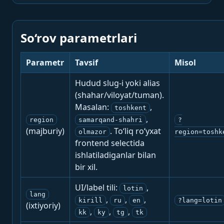
So‘rov parametrlari
Parametr
Tavsif
Misol
Hudud slug-i yoki alias
(shahar/viloyat/tuman).
Masalan:
,
toshkent
,
region
samarqand-shahri
?
(majburiy)
. To‘liq ro‘yxat
olmazor
region=toshk
frontend selectida
ishlatiladiganlar bilan
bir xil.
UI/label tili:
,
lotin
lang
,
,
,
kirill
ru
en
?lang=lotin
(ixtiyoriy)
,
,
,
kk
ky
tg
tk