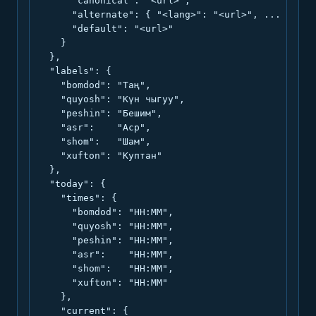
      "canonical": "<url>",

      "alternate": { "<lang>": "<url>", ... },

      "default": "<url>"

    }

  },

  "labels": {

    "bomdod": "Таң",

    "quyosh": "Күн чыгуу",

    "peshin": "Бешим",

    "asr":    "Аср",

    "shom":   "Шам",

    "xufton": "Куптан"

  },

  "today": {

    "times": {

      "bomdod": "HH:MM",

      "quyosh": "HH:MM",

      "peshin": "HH:MM",

      "asr":    "HH:MM",

      "shom":   "HH:MM",

      "xufton": "HH:MM"

    },

    "current": {
