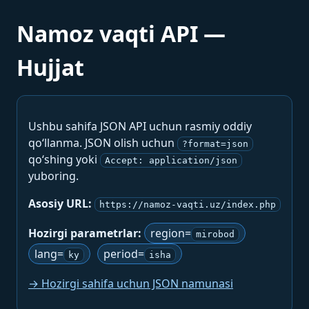
Namoz vaqti API —
Hujjat
Ushbu sahifa JSON API uchun rasmiy oddiy
qo‘llanma. JSON olish uchun
?format=json
qo‘shing yoki
Accept: application/json
yuboring.
Asosiy URL:
https://namoz-vaqti.uz/index.php
Hozirgi parametrlar:
region=
mirobod
lang=
period=
ky
isha
→ Hozirgi sahifa uchun JSON namunasi