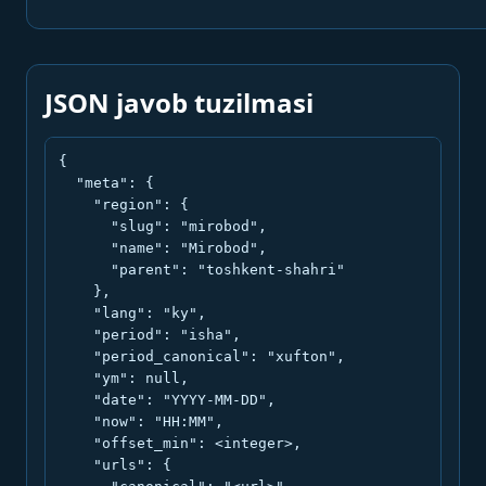
JSON javob tuzilmasi
{

  "meta": {

    "region": {

      "slug": "mirobod",

      "name": "Mirobod",

      "parent": "toshkent-shahri"

    },

    "lang": "ky",

    "period": "isha",

    "period_canonical": "xufton",

    "ym": null,

    "date": "YYYY-MM-DD",

    "now": "HH:MM",

    "offset_min": <integer>,

    "urls": {
