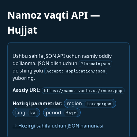
Namoz vaqti API —
Hujjat
Ushbu sahifa JSON API uchun rasmiy oddiy
qo‘llanma. JSON olish uchun
?format=json
qo‘shing yoki
Accept: application/json
yuboring.
Asosiy URL:
https://namoz-vaqti.uz/index.php
Hozirgi parametrlar:
region=
toraqorgon
lang=
period=
ky
fajr
→ Hozirgi sahifa uchun JSON namunasi