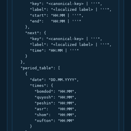
      "key": "<canonical-key> | '''",

      "label": "<localized label> | '''",

      "start": "HH:MM | '''",

      "end":   "HH:MM | '''"

    },

    "next": {

      "key": "<canonical-key> | '''",

      "label": "<localized label> | '''",

      "time": "HH:MM | '''"

    }

  },

  "period_table": [

    {

      "date": "DD.MM.YYYY",

      "times": {

        "bomdod": "HH:MM",

        "quyosh": "HH:MM",

        "peshin": "HH:MM",

        "asr":    "HH:MM",

        "shom":   "HH:MM",

        "xufton": "HH:MM"

      }
