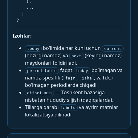
    },

    ...

  ]

}
Izohlar:
bo‘limida har kuni uchun
today
current
(hozirgi namoz) va
(keyingi namoz)
next
maydonlari to‘ldiriladi.
faqat
bo‘lmagan va
period_table
today
namoz-spesifik (
,
, va h.k.)
fajr
isha
bo‘lmagan periodlarda chiqadi.
— Toshkent bazasiga
offset_min
nisbatan hududiy siljish (daqiqalarda).
Tillarga qarab
va ayrim matnlar
labels
lokalizatsiya qilinadi.