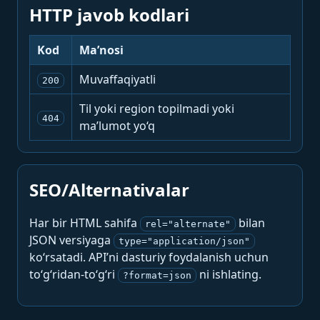
HTTP javob kodlari
Kod
Ma’nosi
Muvaffaqiyatli
200
Til yoki region topilmadi yoki
404
ma’lumot yo‘q
SEO/Alternativalar
Har bir HTML sahifa
bilan
rel="alternate"
JSON versiyaga
type="application/json"
ko‘rsatadi. API’ni dasturiy foydalanish uchun
to‘g‘ridan-to‘g‘ri
ni ishlating.
?format=json