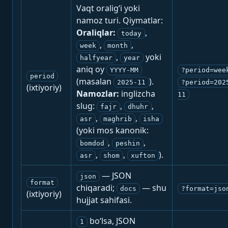
Vaqt oralig‘i yoki
namoz turi. Qiymatlar:
Oraliqlar:
,
today
,
,
week
month
,
yoki
halfyear
year
aniq oy
YYYY-MM
?period=wee
period
(masalan
).
2025-11
?period=202
(ixtiyoriy)
Namozlar:
inglizcha
11
slug:
,
,
fajr
dhuhr
,
,
asr
maghrib
isha
(yoki mos kanonik:
,
,
bomdod
peshin
,
,
).
asr
shom
xufton
— JSON
json
format
chiqaradi;
— shu
docs
?format=jso
(ixtiyoriy)
hujjat sahifasi.
bo‘lsa, JSON
1