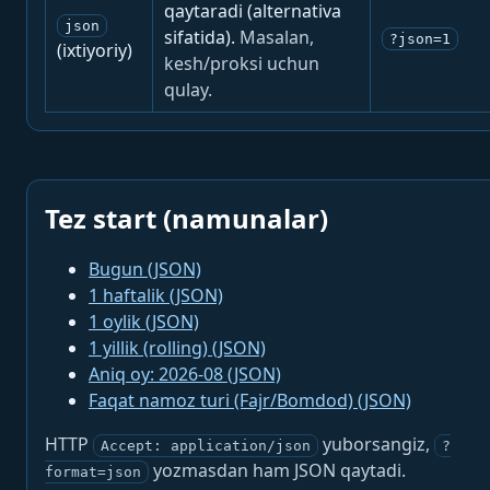
qaytaradi (alternativa
json
sifatida).
Masalan,
?json=1
(ixtiyoriy)
kesh/proksi uchun
qulay.
Tez start (namunalar)
Bugun (JSON)
1 haftalik (JSON)
1 oylik (JSON)
1 yillik (rolling) (JSON)
Aniq oy: 2026-08 (JSON)
Faqat namoz turi (Fajr/Bomdod) (JSON)
HTTP
yuborsangiz,
Accept: application/json
?
yozmasdan ham JSON qaytadi.
format=json