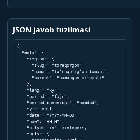
JSON javob tuzilmasi
{

  "meta": {

    "region": {

      "slug": "toraqorgon",

      "name": "To‘raqo‘rg‘on tumani",

      "parent": "namangan-viloyati"

    },

    "lang": "ky",

    "period": "fajr",

    "period_canonical": "bomdod",

    "ym": null,

    "date": "YYYY-MM-DD",

    "now": "HH:MM",

    "offset_min": <integer>,

    "urls": {
