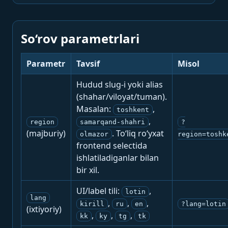
So‘rov parametrlari
Parametr
Tavsif
Misol
Hudud slug-i yoki alias
(shahar/viloyat/tuman).
Masalan:
,
toshkent
,
region
samarqand-shahri
?
(majburiy)
. To‘liq ro‘yxat
olmazor
region=toshk
frontend selectida
ishlatiladiganlar bilan
bir xil.
UI/label tili:
,
lotin
lang
,
,
,
kirill
ru
en
?lang=lotin
(ixtiyoriy)
,
,
,
kk
ky
tg
tk