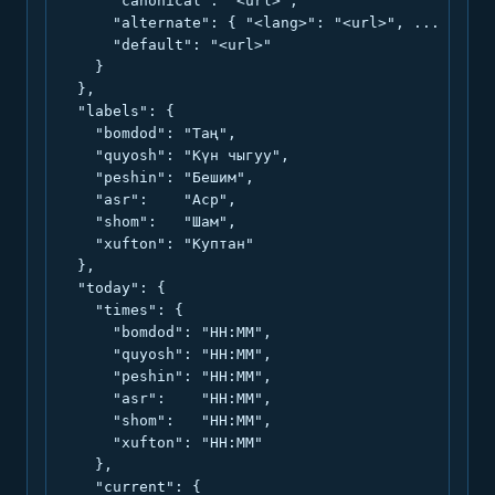
      "canonical": "<url>",

      "alternate": { "<lang>": "<url>", ... },

      "default": "<url>"

    }

  },

  "labels": {

    "bomdod": "Таң",

    "quyosh": "Күн чыгуу",

    "peshin": "Бешим",

    "asr":    "Аср",

    "shom":   "Шам",

    "xufton": "Куптан"

  },

  "today": {

    "times": {

      "bomdod": "HH:MM",

      "quyosh": "HH:MM",

      "peshin": "HH:MM",

      "asr":    "HH:MM",

      "shom":   "HH:MM",

      "xufton": "HH:MM"

    },

    "current": {
