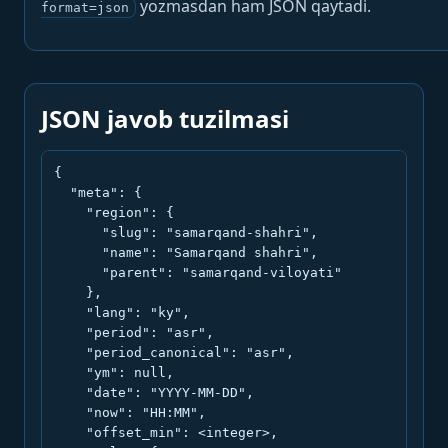
yozmasdan ham JSON qaytadi.
format=json
JSON javob tuzilmasi
{

  "meta": {

    "region": {

      "slug": "samarqand-shahri",

      "name": "Samarqand shahri",

      "parent": "samarqand-viloyati"

    },

    "lang": "ky",

    "period": "asr",

    "period_canonical": "asr",

    "ym": null,

    "date": "YYYY-MM-DD",

    "now": "HH:MM",

    "offset_min": <integer>,
