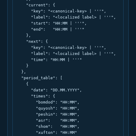
    "current": {

      "key": "<canonical-key> | '''",

      "label": "<localized label> | '''",

      "start": "HH:MM | '''",

      "end":   "HH:MM | '''"

    },

    "next": {

      "key": "<canonical-key> | '''",

      "label": "<localized label> | '''",

      "time": "HH:MM | '''"

    }

  },

  "period_table": [

    {

      "date": "DD.MM.YYYY",

      "times": {

        "bomdod": "HH:MM",

        "quyosh": "HH:MM",

        "peshin": "HH:MM",

        "asr":    "HH:MM",

        "shom":   "HH:MM",

        "xufton": "HH:MM"
