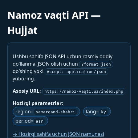
Namoz vaqti API —
Hujjat
Ushbu sahifa JSON API uchun rasmiy oddiy
qo‘llanma. JSON olish uchun
?format=json
qo‘shing yoki
Accept: application/json
yuboring.
Asosiy URL:
https://namoz-vaqti.uz/index.php
Hozirgi parametrlar:
region=
lang=
samarqand-shahri
ky
period=
asr
→ Hozirgi sahifa uchun JSON namunasi