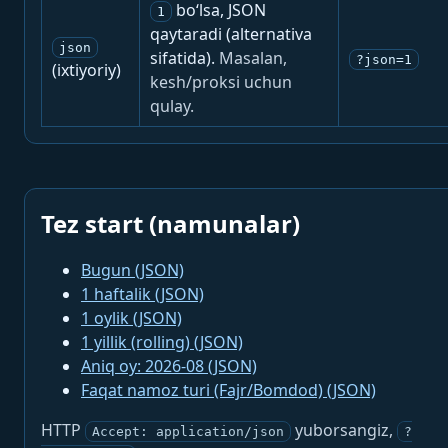
bo‘lsa, JSON
1
qaytaradi (alternativa
json
sifatida).
Masalan,
?json=1
(ixtiyoriy)
kesh/proksi uchun
qulay.
Tez start (namunalar)
Bugun (JSON)
1 haftalik (JSON)
1 oylik (JSON)
1 yillik (rolling) (JSON)
Aniq oy: 2026-08 (JSON)
Faqat namoz turi (Fajr/Bomdod) (JSON)
HTTP
yuborsangiz,
Accept: application/json
?