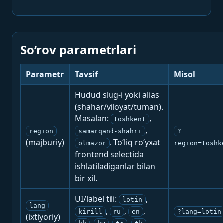
So‘rov parametrlari
Parametr
Tavsif
Misol
Hudud slug-i yoki alias
(shahar/viloyat/tuman).
Masalan:
,
toshkent
,
region
samarqand-shahri
?
(majburiy)
. To‘liq ro‘yxat
olmazor
region=toshk
frontend selectida
ishlatiladiganlar bilan
bir xil.
UI/label tili:
,
lotin
lang
,
,
,
kirill
ru
en
?lang=lotin
(ixtiyoriy)
,
,
,