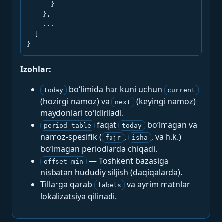
      }

    },

    ...

  ]

}
Izohlar:
bo‘limida har kuni uchun
today
current
(hozirgi namoz) va
(keyingi namoz)
next
maydonlari to‘ldiriladi.
faqat
bo‘lmagan va
period_table
today
namoz-spesifik (
,
, va h.k.)
fajr
isha
bo‘lmagan periodlarda chiqadi.
— Toshkent bazasiga
offset_min
nisbatan hududiy siljish (daqiqalarda).
Tillarga qarab
va ayrim matnlar
labels
lokalizatsiya qilinadi.