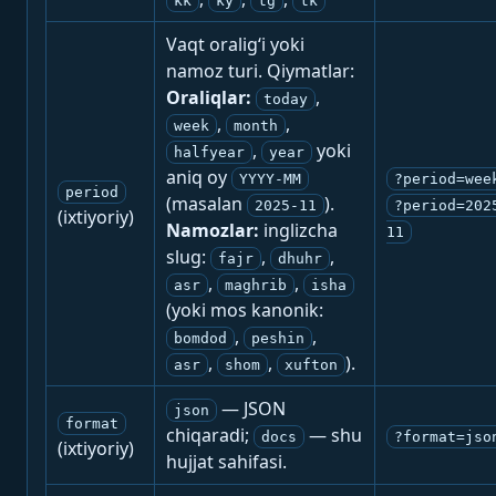
kk
ky
tg
tk
Vaqt oralig‘i yoki
namoz turi. Qiymatlar:
Oraliqlar:
,
today
,
,
week
month
,
yoki
halfyear
year
aniq oy
YYYY-MM
?period=wee
period
(masalan
).
2025-11
?period=202
(ixtiyoriy)
Namozlar:
inglizcha
11
slug:
,
,
fajr
dhuhr
,
,
asr
maghrib
isha
(yoki mos kanonik:
,
,
bomdod
peshin
,
,
).
asr
shom
xufton
— JSON
json
format
chiqaradi;
— shu
docs
?format=jso
(ixtiyoriy)
hujjat sahifasi.