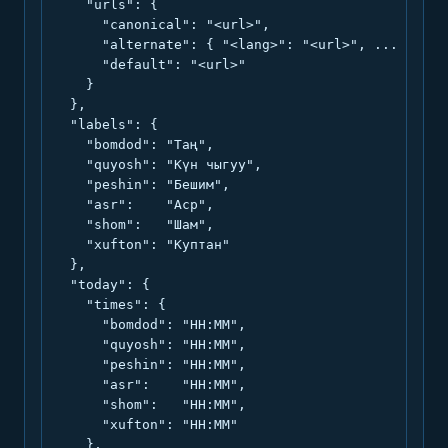
    "urls": {

      "canonical": "<url>",

      "alternate": { "<lang>": "<url>", ... },

      "default": "<url>"

    }

  },

  "labels": {

    "bomdod": "Таң",

    "quyosh": "Күн чыгуу",

    "peshin": "Бешим",

    "asr":    "Аср",

    "shom":   "Шам",

    "xufton": "Куптан"

  },

  "today": {

    "times": {

      "bomdod": "HH:MM",

      "quyosh": "HH:MM",

      "peshin": "HH:MM",

      "asr":    "HH:MM",

      "shom":   "HH:MM",

      "xufton": "HH:MM"

    },
