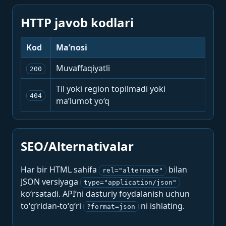
HTTP javob kodlari
Kod
Ma’nosi
Muvaffaqiyatli
200
Til yoki region topilmadi yoki
404
ma’lumot yo‘q
SEO/Alternativalar
Har bir HTML sahifa
bilan
rel="alternate"
JSON versiyaga
type="application/json"
ko‘rsatadi. API’ni dasturiy foydalanish uchun
to‘g‘ridan-to‘g‘ri
ni ishlating.
?format=json