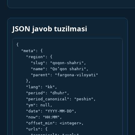
JSON javob tuzilmasi
{

  "meta": {

    "region": {

      "slug": "qoqon-shahri",

      "name": "Qo‘qon shahri",

      "parent": "fargona-viloyati"

    },

    "lang": "kk",

    "period": "dhuhr",

    "period_canonical": "peshin",

    "ym": null,

    "date": "YYYY-MM-DD",

    "now": "HH:MM",

    "offset_min": <integer>,

    "urls": {
