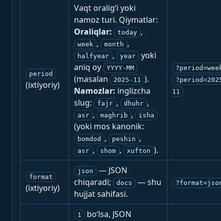
Vaqt oralig‘i yoki
namoz turi. Qiymatlar:
Oraliqlar:
,
today
,
,
week
month
,
yoki
halfyear
year
aniq oy
YYYY-MM
?period=wee
period
(masalan
).
2025-11
?period=202
(ixtiyoriy)
Namozlar:
inglizcha
11
slug:
,
,
fajr
dhuhr
,
,
asr
maghrib
isha
(yoki mos kanonik:
,
,
bomdod
peshin
,
,
).
asr
shom
xufton
— JSON
json
format
chiqaradi;
— shu
docs
?format=jso
(ixtiyoriy)
hujjat sahifasi.
bo‘lsa, JSON
1