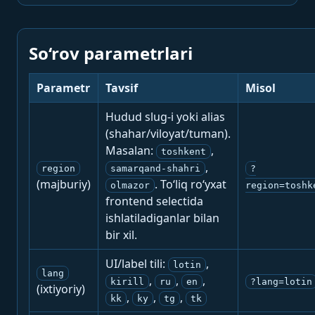
So‘rov parametrlari
Parametr
Tavsif
Misol
Hudud slug-i yoki alias
(shahar/viloyat/tuman).
Masalan:
,
toshkent
,
region
samarqand-shahri
?
(majburiy)
. To‘liq ro‘yxat
olmazor
region=toshk
frontend selectida
ishlatiladiganlar bilan
bir xil.
UI/label tili:
,
lotin
lang
,
,
,
kirill
ru
en
?lang=lotin
(ixtiyoriy)
,
,
,
kk
ky
tg
tk