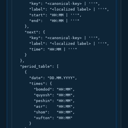
      "key": "<canonical-key> | '''",

      "label": "<localized label> | '''",

      "start": "HH:MM | '''",

      "end":   "HH:MM | '''"

    },

    "next": {

      "key": "<canonical-key> | '''",

      "label": "<localized label> | '''",

      "time": "HH:MM | '''"

    }

  },

  "period_table": [

    {

      "date": "DD.MM.YYYY",

      "times": {

        "bomdod": "HH:MM",

        "quyosh": "HH:MM",

        "peshin": "HH:MM",

        "asr":    "HH:MM",

        "shom":   "HH:MM",

        "xufton": "HH:MM"

      }
