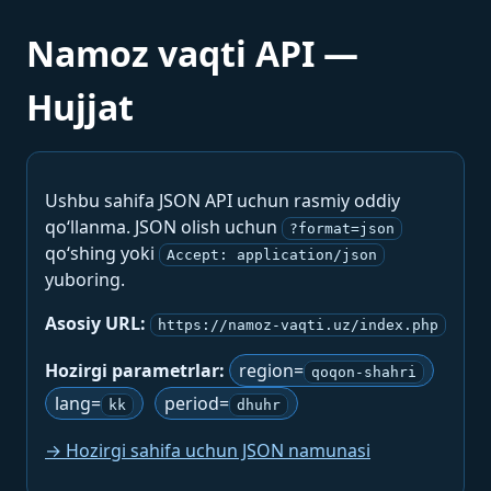
Namoz vaqti API —
Hujjat
Ushbu sahifa JSON API uchun rasmiy oddiy
qo‘llanma. JSON olish uchun
?format=json
qo‘shing yoki
Accept: application/json
yuboring.
Asosiy URL:
https://namoz-vaqti.uz/index.php
Hozirgi parametrlar:
region=
qoqon-shahri
lang=
period=
kk
dhuhr
→ Hozirgi sahifa uchun JSON namunasi