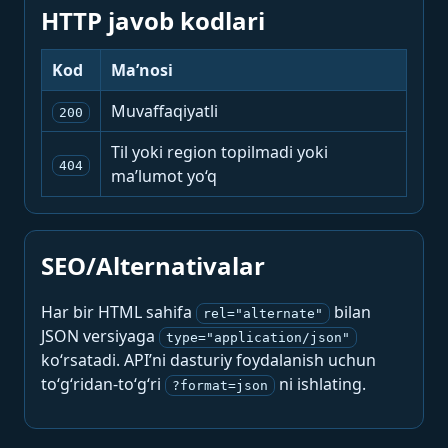
HTTP javob kodlari
Kod
Ma’nosi
Muvaffaqiyatli
200
Til yoki region topilmadi yoki
404
ma’lumot yo‘q
SEO/Alternativalar
Har bir HTML sahifa
bilan
rel="alternate"
JSON versiyaga
type="application/json"
ko‘rsatadi. API’ni dasturiy foydalanish uchun
to‘g‘ridan-to‘g‘ri
ni ishlating.
?format=json