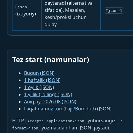
qaytaradi (alternativa
json
sifatida).
Masalan,
?json=1
(ixtiyoriy)
kesh/proksi uchun
qulay.
Tez start (namunalar)
Bugun (JSON)
1 haftalik (JSON)
1 oylik (JSON)
1 yillik (rolling) (JSON)
Aniq oy: 2026-08 (JSON)
Faqat namoz turi (Fajr/Bomdod) (JSON)
HTTP
yuborsangiz,
Accept: application/json
?
yozmasdan ham JSON qaytadi.
format=json