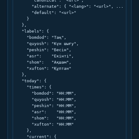
      "canonical": "<url>",

      "alternate": { "<lang>": "<url>", ... },

      "default": "<url>"

    }

  },

  "labels": {

    "bomdod": "Таң",

    "quyosh": "Күн шығу",

    "peshin": "Бесін",

    "asr":    "Екінті",

    "shom":   "Ақшам",

    "xufton": "Құптан"

  },

  "today": {

    "times": {

      "bomdod": "HH:MM",

      "quyosh": "HH:MM",

      "peshin": "HH:MM",

      "asr":    "HH:MM",

      "shom":   "HH:MM",

      "xufton": "HH:MM"

    },

    "current": {
