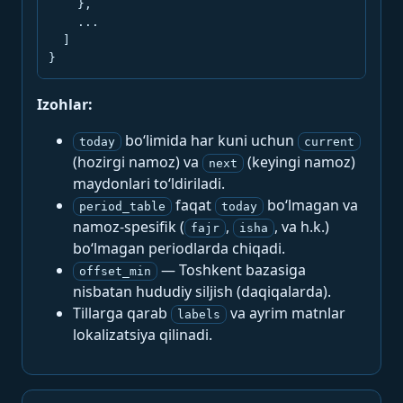
    },

    ...

  ]

}
Izohlar:
bo‘limida har kuni uchun
today
current
(hozirgi namoz) va
(keyingi namoz)
next
maydonlari to‘ldiriladi.
faqat
bo‘lmagan va
period_table
today
namoz-spesifik (
,
, va h.k.)
fajr
isha
bo‘lmagan periodlarda chiqadi.
— Toshkent bazasiga
offset_min
nisbatan hududiy siljish (daqiqalarda).
Tillarga qarab
va ayrim matnlar
labels
lokalizatsiya qilinadi.