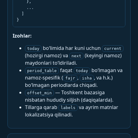
    },

    ...

  ]

}
Izohlar:
bo‘limida har kuni uchun
today
current
(hozirgi namoz) va
(keyingi namoz)
next
maydonlari to‘ldiriladi.
faqat
bo‘lmagan va
period_table
today
namoz-spesifik (
,
, va h.k.)
fajr
isha
bo‘lmagan periodlarda chiqadi.
— Toshkent bazasiga
offset_min
nisbatan hududiy siljish (daqiqalarda).
Tillarga qarab
va ayrim matnlar
labels
lokalizatsiya qilinadi.