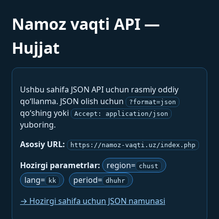
Namoz vaqti API —
Hujjat
Ushbu sahifa JSON API uchun rasmiy oddiy
qo‘llanma. JSON olish uchun
?format=json
qo‘shing yoki
Accept: application/json
yuboring.
Asosiy URL:
https://namoz-vaqti.uz/index.php
Hozirgi parametrlar:
region=
chust
lang=
period=
kk
dhuhr
→ Hozirgi sahifa uchun JSON namunasi