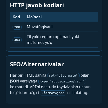
HTTP javob kodlari
Kod
Ma’nosi
Muvaffaqiyatli
200
Til yoki region topilmadi yoki
404
ma’lumot yo‘q
SEO/Alternativalar
Har bir HTML sahifa
bilan
rel="alternate"
JSON versiyaga
type="application/json"
ko‘rsatadi. API’ni dasturiy foydalanish uchun
to‘g‘ridan-to‘g‘ri
ni ishlating.
?format=json