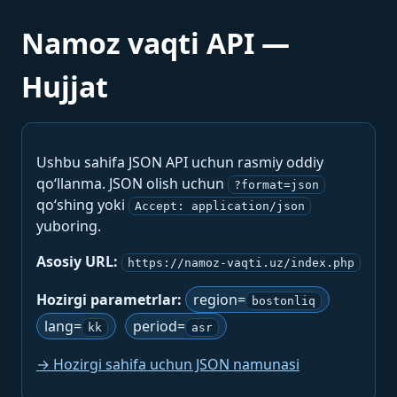
Namoz vaqti API —
Hujjat
Ushbu sahifa JSON API uchun rasmiy oddiy
qo‘llanma. JSON olish uchun
?format=json
qo‘shing yoki
Accept: application/json
yuboring.
Asosiy URL:
https://namoz-vaqti.uz/index.php
Hozirgi parametrlar:
region=
bostonliq
lang=
period=
kk
asr
→ Hozirgi sahifa uchun JSON namunasi