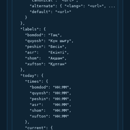
      "canonical": "<url>",

      "alternate": { "<lang>": "<url>", ... },

      "default": "<url>"

    }

  },

  "labels": {

    "bomdod": "Таң",

    "quyosh": "Күн шығу",

    "peshin": "Бесін",

    "asr":    "Екінті",

    "shom":   "Ақшам",

    "xufton": "Құптан"

  },

  "today": {

    "times": {

      "bomdod": "HH:MM",

      "quyosh": "HH:MM",

      "peshin": "HH:MM",

      "asr":    "HH:MM",

      "shom":   "HH:MM",

      "xufton": "HH:MM"

    },

    "current": {
