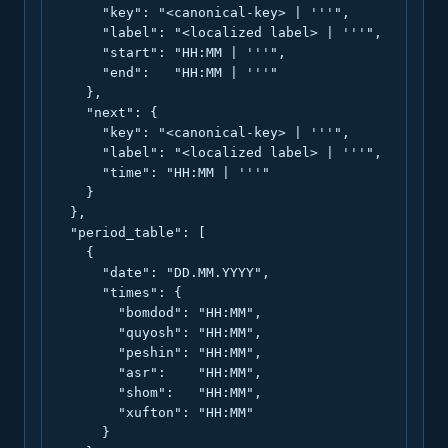
      "key": "<canonical-key> | '''",

      "label": "<localized label> | '''",

      "start": "HH:MM | '''",

      "end":   "HH:MM | '''"

    },

    "next": {

      "key": "<canonical-key> | '''",

      "label": "<localized label> | '''",

      "time": "HH:MM | '''"

    }

  },

  "period_table": [

    {

      "date": "DD.MM.YYYY",

      "times": {

        "bomdod": "HH:MM",

        "quyosh": "HH:MM",

        "peshin": "HH:MM",

        "asr":    "HH:MM",

        "shom":   "HH:MM",

        "xufton": "HH:MM"

      }
