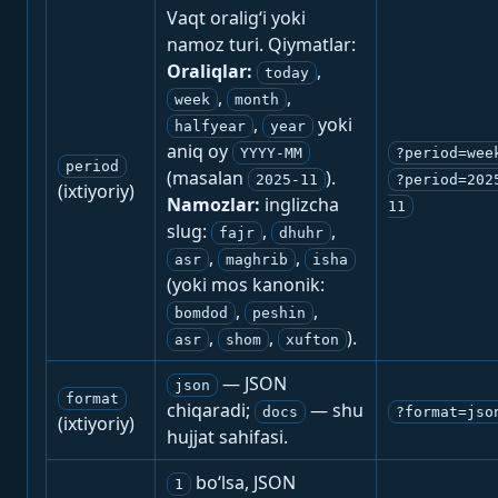
Vaqt oralig‘i yoki
namoz turi. Qiymatlar:
Oraliqlar:
,
today
,
,
week
month
,
yoki
halfyear
year
aniq oy
YYYY-MM
?period=wee
period
(masalan
).
2025-11
?period=202
(ixtiyoriy)
Namozlar:
inglizcha
11
slug:
,
,
fajr
dhuhr
,
,
asr
maghrib
isha
(yoki mos kanonik:
,
,
bomdod
peshin
,
,
).
asr
shom
xufton
— JSON
json
format
chiqaradi;
— shu
docs
?format=jso
(ixtiyoriy)
hujjat sahifasi.
bo‘lsa, JSON
1