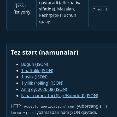
qaytaradi (alternativa
json
sifatida).
Masalan,
?json=1
(ixtiyoriy)
kesh/proksi uchun
qulay.
Tez start (namunalar)
Bugun (JSON)
1 haftalik (JSON)
1 oylik (JSON)
1 yillik (rolling) (JSON)
Aniq oy: 2026-08 (JSON)
Faqat namoz turi (Fajr/Bomdod) (JSON)
HTTP
yuborsangiz,
Accept: application/json
?
yozmasdan ham JSON qaytadi.
format=json