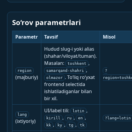
So‘rov parametrlari
Parametr
Tavsif
Misol
Hudud slug-i yoki alias
(shahar/viloyat/tuman).
Masalan:
,
toshkent
,
region
samarqand-shahri
?
(majburiy)
. To‘liq ro‘yxat
olmazor
region=toshk
frontend selectida
ishlatiladiganlar bilan
bir xil.
UI/label tili:
,
lotin
lang
,
,
,
kirill
ru
en
?lang=lotin
(ixtiyoriy)
,
,
,
kk
ky
tg
tk