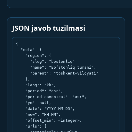
JSON javob tuzilmasi
{

  "meta": {

    "region": {

      "slug": "bostonliq",

      "name": "Bo‘stonliq tumani",

      "parent": "toshkent-viloyati"

    },

    "lang": "kk",

    "period": "asr",

    "period_canonical": "asr",

    "ym": null,

    "date": "YYYY-MM-DD",

    "now": "HH:MM",

    "offset_min": <integer>,

    "urls": {
