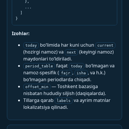
    },

    ...

  ]

}
Izohlar:
bo‘limida har kuni uchun
today
current
(hozirgi namoz) va
(keyingi namoz)
next
maydonlari to‘ldiriladi.
faqat
bo‘lmagan va
period_table
today
namoz-spesifik (
,
, va h.k.)
fajr
isha
bo‘lmagan periodlarda chiqadi.
— Toshkent bazasiga
offset_min
nisbatan hududiy siljish (daqiqalarda).
Tillarga qarab
va ayrim matnlar
labels
lokalizatsiya qilinadi.