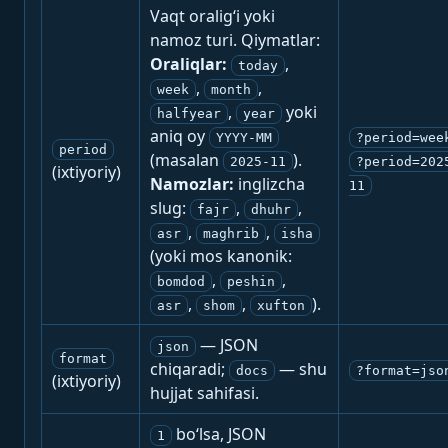
Vaqt oralig‘i yoki
namoz turi. Qiymatlar:
Oraliqlar:
,
today
,
,
week
month
,
yoki
halfyear
year
aniq oy
YYYY-MM
?period=wee
period
(masalan
).
2025-11
?period=202
(ixtiyoriy)
Namozlar:
inglizcha
11
slug:
,
,
fajr
dhuhr
,
,
asr
maghrib
isha
(yoki mos kanonik:
,
,
bomdod
peshin
,
,
).
asr
shom
xufton
— JSON
json
format
chiqaradi;
— shu
docs
?format=jso
(ixtiyoriy)
hujjat sahifasi.
bo‘lsa, JSON
1