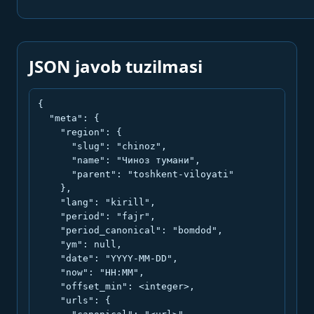
JSON javob tuzilmasi
{

  "meta": {

    "region": {

      "slug": "chinoz",

      "name": "Чиноз тумани",

      "parent": "toshkent-viloyati"

    },

    "lang": "kirill",

    "period": "fajr",

    "period_canonical": "bomdod",

    "ym": null,

    "date": "YYYY-MM-DD",

    "now": "HH:MM",

    "offset_min": <integer>,

    "urls": {
