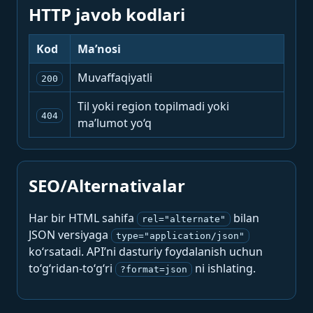
HTTP javob kodlari
Kod
Ma’nosi
Muvaffaqiyatli
200
Til yoki region topilmadi yoki
404
ma’lumot yo‘q
SEO/Alternativalar
Har bir HTML sahifa
bilan
rel="alternate"
JSON versiyaga
type="application/json"
ko‘rsatadi. API’ni dasturiy foydalanish uchun
to‘g‘ridan-to‘g‘ri
ni ishlating.
?format=json