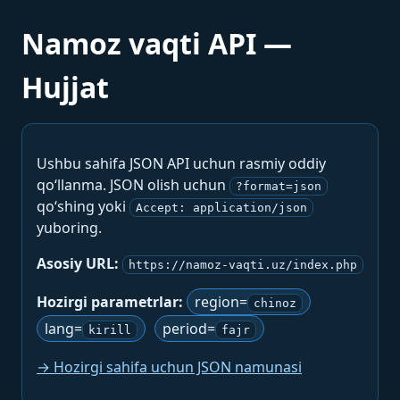
Namoz vaqti API —
Hujjat
Ushbu sahifa JSON API uchun rasmiy oddiy
qo‘llanma. JSON olish uchun
?format=json
qo‘shing yoki
Accept: application/json
yuboring.
Asosiy URL:
https://namoz-vaqti.uz/index.php
Hozirgi parametrlar:
region=
chinoz
lang=
period=
kirill
fajr
→ Hozirgi sahifa uchun JSON namunasi