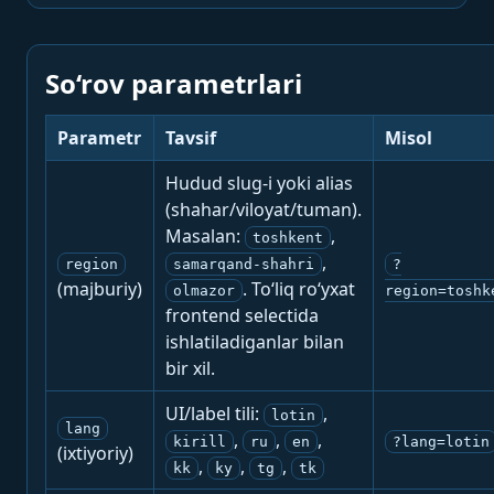
So‘rov parametrlari
Parametr
Tavsif
Misol
Hudud slug-i yoki alias
(shahar/viloyat/tuman).
Masalan:
,
toshkent
,
region
samarqand-shahri
?
(majburiy)
. To‘liq ro‘yxat
olmazor
region=toshk
frontend selectida
ishlatiladiganlar bilan
bir xil.
UI/label tili:
,
lotin
lang
,
,
,
kirill
ru
en
?lang=lotin
(ixtiyoriy)
,
,
,
kk
ky
tg
tk