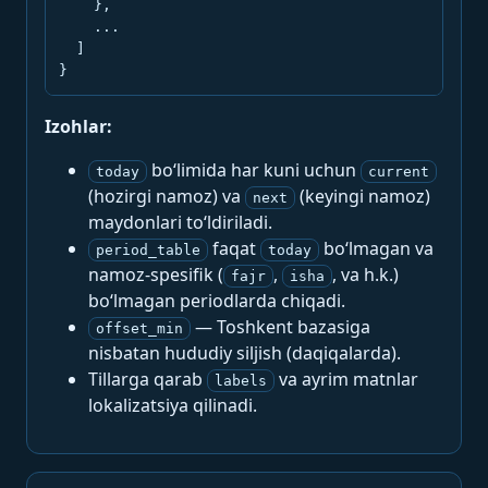
    },

    ...

  ]

}
Izohlar:
bo‘limida har kuni uchun
today
current
(hozirgi namoz) va
(keyingi namoz)
next
maydonlari to‘ldiriladi.
faqat
bo‘lmagan va
period_table
today
namoz-spesifik (
,
, va h.k.)
fajr
isha
bo‘lmagan periodlarda chiqadi.
— Toshkent bazasiga
offset_min
nisbatan hududiy siljish (daqiqalarda).
Tillarga qarab
va ayrim matnlar
labels
lokalizatsiya qilinadi.