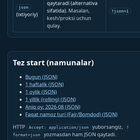
qaytaradi (alternativa
json
sifatida).
Masalan,
?json=1
(ixtiyoriy)
kesh/proksi uchun
qulay.
Tez start (namunalar)
Bugun (JSON)
1 haftalik (JSON)
1 oylik (JSON)
1 yillik (rolling) (JSON)
Aniq oy: 2026-08 (JSON)
Faqat namoz turi (Fajr/Bomdod) (JSON)
HTTP
yuborsangiz,
Accept: application/json
?
yozmasdan ham JSON qaytadi.
format=json