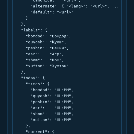
      "canonical": "<url>",

      "alternate": { "<lang>": "<url>", ... },

      "default": "<url>"

    }

  },

  "labels": {

    "bomdod": "Бомдод",

    "quyosh": "Қуёш",

    "peshin": "Пешин",

    "asr":    "Аср",

    "shom":   "Шом",

    "xufton": "Хуфтон"

  },

  "today": {

    "times": {

      "bomdod": "HH:MM",

      "quyosh": "HH:MM",

      "peshin": "HH:MM",

      "asr":    "HH:MM",

      "shom":   "HH:MM",

      "xufton": "HH:MM"

    },

    "current": {
