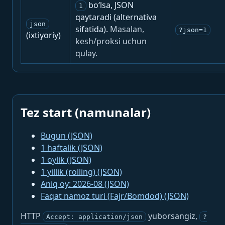
bo‘lsa, JSON
1
qaytaradi (alternativa
json
sifatida).
Masalan,
?json=1
(ixtiyoriy)
kesh/proksi uchun
qulay.
Tez start (namunalar)
Bugun (JSON)
1 haftalik (JSON)
1 oylik (JSON)
1 yillik (rolling) (JSON)
Aniq oy: 2026-08 (JSON)
Faqat namoz turi (Fajr/Bomdod) (JSON)
HTTP
yuborsangiz,
Accept: application/json
?