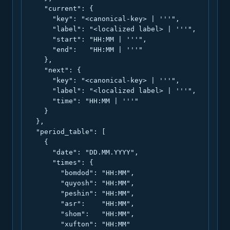
    "current": {

      "key": "<canonical-key> | '''",

      "label": "<localized label> | '''",

      "start": "HH:MM | '''",

      "end":   "HH:MM | '''"

    },

    "next": {

      "key": "<canonical-key> | '''",

      "label": "<localized label> | '''",

      "time": "HH:MM | '''"

    }

  },

  "period_table": [

    {

      "date": "DD.MM.YYYY",

      "times": {

        "bomdod": "HH:MM",

        "quyosh": "HH:MM",

        "peshin": "HH:MM",

        "asr":    "HH:MM",

        "shom":   "HH:MM",

        "xufton": "HH:MM"
