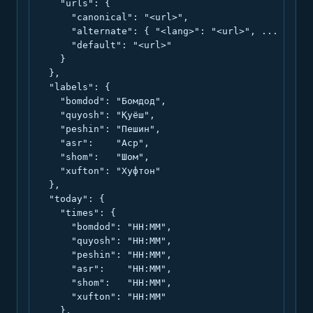
    "urls": {

      "canonical": "<url>",

      "alternate": { "<lang>": "<url>", ... },

      "default": "<url>"

    }

  },

  "labels": {

    "bomdod": "Бомдод",

    "quyosh": "Қуёш",

    "peshin": "Пешин",

    "asr":    "Аср",

    "shom":   "Шом",

    "xufton": "Хуфтон"

  },

  "today": {

    "times": {

      "bomdod": "HH:MM",

      "quyosh": "HH:MM",

      "peshin": "HH:MM",

      "asr":    "HH:MM",

      "shom":   "HH:MM",

      "xufton": "HH:MM"

    },
