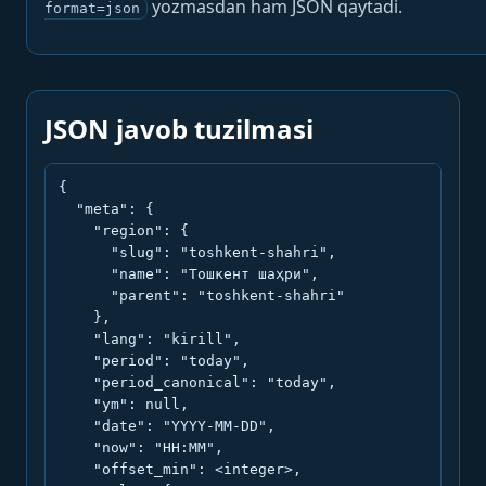
yozmasdan ham JSON qaytadi.
format=json
JSON javob tuzilmasi
{

  "meta": {

    "region": {

      "slug": "toshkent-shahri",

      "name": "Тошкент шаҳри",

      "parent": "toshkent-shahri"

    },

    "lang": "kirill",

    "period": "today",

    "period_canonical": "today",

    "ym": null,

    "date": "YYYY-MM-DD",

    "now": "HH:MM",

    "offset_min": <integer>,
