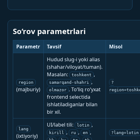
So‘rov parametrlari
Parametr
Tavsif
Misol
Hudud slug-i yoki alias
(shahar/viloyat/tuman).
Masalan:
,
toshkent
,
region
samarqand-shahri
?
(majburiy)
. To‘liq ro‘yxat
olmazor
region=toshk
frontend selectida
ishlatiladiganlar bilan
bir xil.
UI/label tili:
,
lotin
lang
,
,
,
kirill
ru
en
?lang=lotin
(ixtiyoriy)
,
,
,