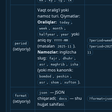
kk
ky
tg
tk
Vaqt oralig‘i yoki
namoz turi. Qiymatlar:
Oraliqlar:
,
today
,
,
week
month
,
yoki
halfyear
year
aniq oy
YYYY-MM
?period=wee
period
(masalan
).
2025-11
?period=202
(ixtiyoriy)
Namozlar:
inglizcha
11
slug:
,
,
fajr
dhuhr
,
,
asr
maghrib
isha
(yoki mos kanonik:
,
,
bomdod
peshin
,
,
).
asr
shom
xufton
— JSON
json
format
chiqaradi;
— shu
docs
?format=jso
(ixtiyoriy)
hujjat sahifasi.