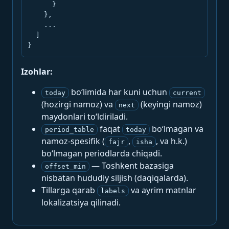
      }

    },

    ...

  ]

}
Izohlar:
bo‘limida har kuni uchun
today
current
(hozirgi namoz) va
(keyingi namoz)
next
maydonlari to‘ldiriladi.
faqat
bo‘lmagan va
period_table
today
namoz-spesifik (
,
, va h.k.)
fajr
isha
bo‘lmagan periodlarda chiqadi.
— Toshkent bazasiga
offset_min
nisbatan hududiy siljish (daqiqalarda).
Tillarga qarab
va ayrim matnlar
labels
lokalizatsiya qilinadi.