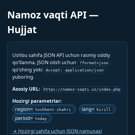
Namoz vaqti API —
Hujjat
Ushbu sahifa JSON API uchun rasmiy oddiy
qo‘llanma. JSON olish uchun
?format=json
qo‘shing yoki
Accept: application/json
yuboring.
Asosiy URL:
https://namoz-vaqti.uz/index.php
Hozirgi parametrlar:
region=
lang=
toshkent-shahri
kirill
period=
today
→ Hozirgi sahifa uchun JSON namunasi