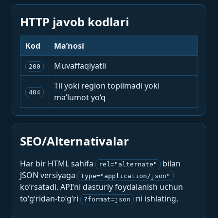
HTTP javob kodlari
Kod
Ma’nosi
Muvaffaqiyatli
200
Til yoki region topilmadi yoki
404
ma’lumot yo‘q
SEO/Alternativalar
Har bir HTML sahifa
bilan
rel="alternate"
JSON versiyaga
type="application/json"
ko‘rsatadi. API’ni dasturiy foydalanish uchun
to‘g‘ridan-to‘g‘ri
ni ishlating.
?format=json