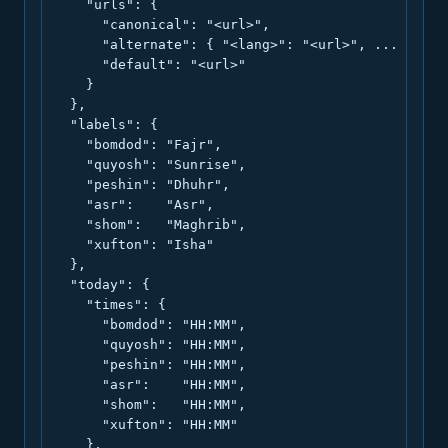
    "urls": {

      "canonical": "<url>",

      "alternate": { "<lang>": "<url>", ... },

      "default": "<url>"

    }

  },

  "labels": {

    "bomdod": "Fajr",

    "quyosh": "Sunrise",

    "peshin": "Dhuhr",

    "asr":    "Asr",

    "shom":   "Maghrib",

    "xufton": "Isha"

  },

  "today": {

    "times": {

      "bomdod": "HH:MM",

      "quyosh": "HH:MM",

      "peshin": "HH:MM",

      "asr":    "HH:MM",

      "shom":   "HH:MM",

      "xufton": "HH:MM"

    },
