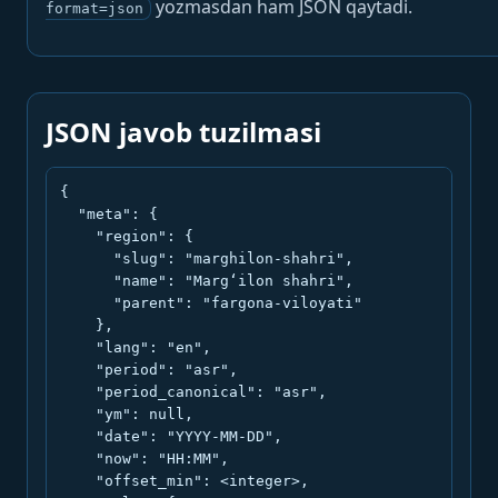
yozmasdan ham JSON qaytadi.
format=json
JSON javob tuzilmasi
{

  "meta": {

    "region": {

      "slug": "marghilon-shahri",

      "name": "Marg‘ilon shahri",

      "parent": "fargona-viloyati"

    },

    "lang": "en",

    "period": "asr",

    "period_canonical": "asr",

    "ym": null,

    "date": "YYYY-MM-DD",

    "now": "HH:MM",

    "offset_min": <integer>,
