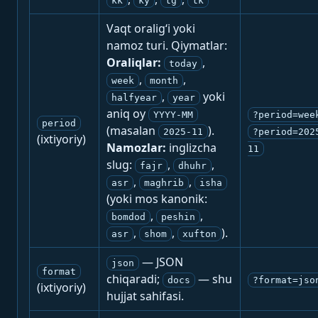
kk
ky
tg
tk
Vaqt oralig‘i yoki
namoz turi. Qiymatlar:
Oraliqlar:
,
today
,
,
week
month
,
yoki
halfyear
year
aniq oy
YYYY-MM
?period=wee
period
(masalan
).
2025-11
?period=202
(ixtiyoriy)
Namozlar:
inglizcha
11
slug:
,
,
fajr
dhuhr
,
,
asr
maghrib
isha
(yoki mos kanonik:
,
,
bomdod
peshin
,
,
).
asr
shom
xufton
— JSON
json
format
chiqaradi;
— shu
docs
?format=jso
(ixtiyoriy)
hujjat sahifasi.