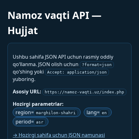
Namoz vaqti API —
Hujjat
Ushbu sahifa JSON API uchun rasmiy oddiy
qo‘llanma. JSON olish uchun
?format=json
qo‘shing yoki
Accept: application/json
yuboring.
Asosiy URL:
https://namoz-vaqti.uz/index.php
Hozirgi parametrlar:
region=
lang=
marghilon-shahri
en
period=
asr
→ Hozirgi sahifa uchun JSON namunasi