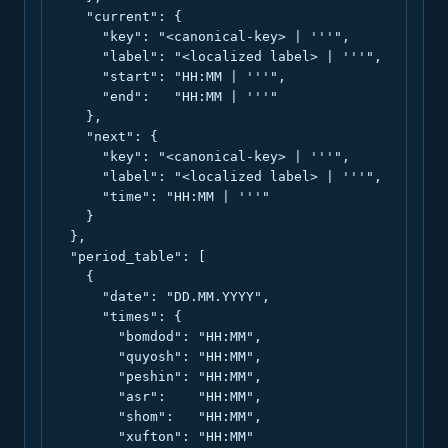
    "current": {

      "key": "<canonical-key> | '''",

      "label": "<localized label> | '''",

      "start": "HH:MM | '''",

      "end":   "HH:MM | '''"

    },

    "next": {

      "key": "<canonical-key> | '''",

      "label": "<localized label> | '''",

      "time": "HH:MM | '''"

    }

  },

  "period_table": [

    {

      "date": "DD.MM.YYYY",

      "times": {

        "bomdod": "HH:MM",

        "quyosh": "HH:MM",

        "peshin": "HH:MM",

        "asr":    "HH:MM",

        "shom":   "HH:MM",

        "xufton": "HH:MM"
