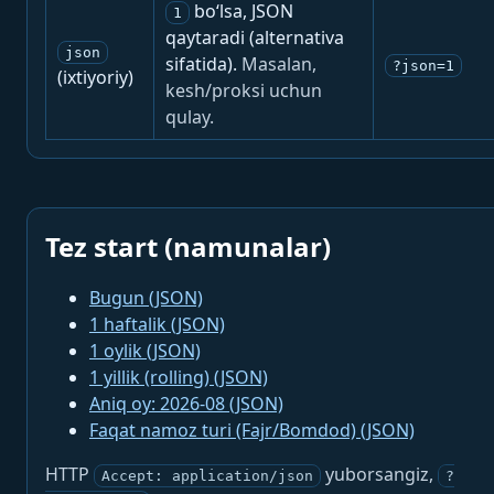
bo‘lsa, JSON
1
qaytaradi (alternativa
json
sifatida).
Masalan,
?json=1
(ixtiyoriy)
kesh/proksi uchun
qulay.
Tez start (namunalar)
Bugun (JSON)
1 haftalik (JSON)
1 oylik (JSON)
1 yillik (rolling) (JSON)
Aniq oy: 2026-08 (JSON)
Faqat namoz turi (Fajr/Bomdod) (JSON)
HTTP
yuborsangiz,
Accept: application/json
?