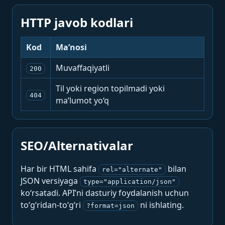
HTTP javob kodlari
Kod
Ma’nosi
Muvaffaqiyatli
200
Til yoki region topilmadi yoki
404
ma’lumot yo‘q
SEO/Alternativalar
Har bir HTML sahifa
bilan
rel="alternate"
JSON versiyaga
type="application/json"
ko‘rsatadi. API’ni dasturiy foydalanish uchun
to‘g‘ridan-to‘g‘ri
ni ishlating.
?format=json