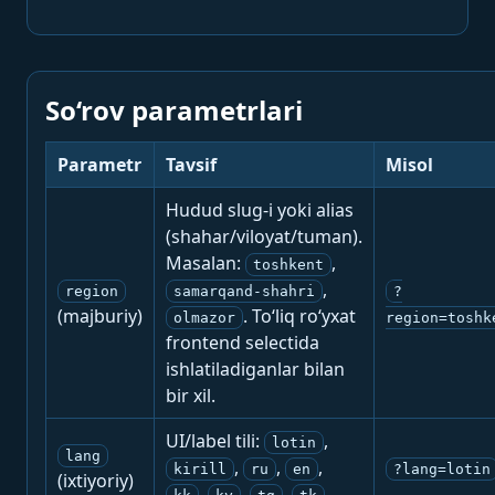
So‘rov parametrlari
Parametr
Tavsif
Misol
Hudud slug-i yoki alias
(shahar/viloyat/tuman).
Masalan:
,
toshkent
,
region
samarqand-shahri
?
(majburiy)
. To‘liq ro‘yxat
olmazor
region=toshk
frontend selectida
ishlatiladiganlar bilan
bir xil.
UI/label tili:
,
lotin
lang
,
,
,
kirill
ru
en
?lang=lotin
(ixtiyoriy)
,
,
,