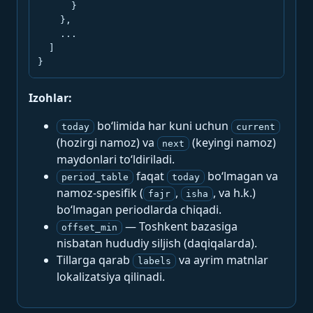
      }

    },

    ...

  ]

}
Izohlar:
bo‘limida har kuni uchun
today
current
(hozirgi namoz) va
(keyingi namoz)
next
maydonlari to‘ldiriladi.
faqat
bo‘lmagan va
period_table
today
namoz-spesifik (
,
, va h.k.)
fajr
isha
bo‘lmagan periodlarda chiqadi.
— Toshkent bazasiga
offset_min
nisbatan hududiy siljish (daqiqalarda).
Tillarga qarab
va ayrim matnlar
labels
lokalizatsiya qilinadi.